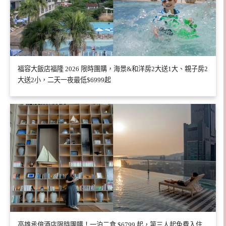
福容大飯店福隆 2026 限時團購，海景&和洋房2大送1大、親子房2
大送2小，二天一夜最低$6999起
高雄承億酒店限時團購！一泊二食 $6799 起，第三人起免費入住