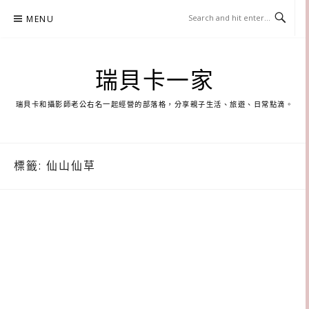
Skip
MENU
to
content
瑞貝卡一家
瑞貝卡和攝影師老公右名一起經營的部落格，分享親子生活、旅遊、日常點滴。
標籤:
仙山仙草