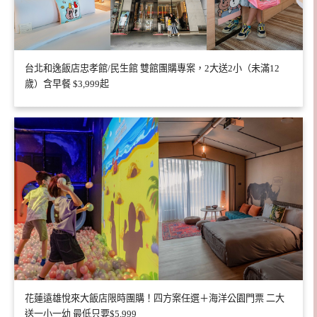
台北和逸飯店忠孝館/民生館 雙館團購專案，2大送2小（未滿12
歲）含早餐 $3,999起
花蓮遠雄悅來大飯店限時團購！四方案任選＋海洋公園門票 二大
送一小一幼 最低只要$5,999