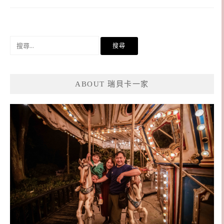
搜
尋
關
鍵
ABOUT 瑞貝卡一家
字: