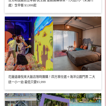
台北和逸飯店忠孝館/民生館 雙館團購專案，2大送2小（未滿12
歲）含早餐 $3,999起
花蓮遠雄悅來大飯店限時團購！四方案任選＋海洋公園門票 二大
送一小一幼 最低只要$5,999