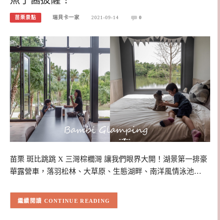
苗栗景點
瑞貝卡一家
2021-09-14
0
苗栗 斑比跳跳 X 三灣棕櫚灣 讓我們眼界大開！湖景第一排豪
華露營車，落羽松林、大草原、生態湖畔、南洋風情泳池…
CONTINUE READING