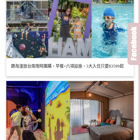
趣淘漫旅台南限時團購，早餐+六項設施，3大入住只要$3599起