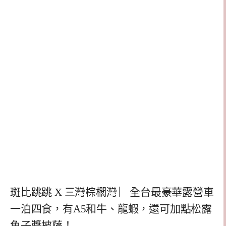
斑比跳跳 X 三灣棕櫚灣 ︳全台最豪華露營車
一泊四食，有A5和牛、龍蝦，還可加點松露
魚子醬披薩！