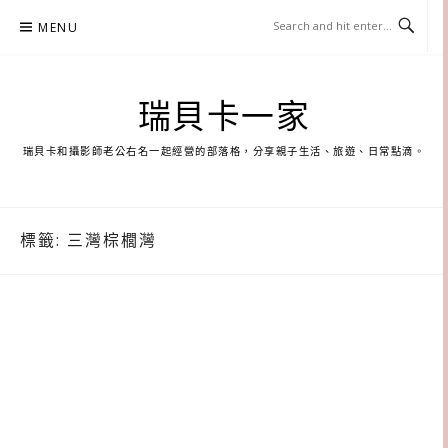
Skip
MENU
to
content
瑞貝卡一家
瑞貝卡和攝影師老公右名一起經營的部落格，分享親子生活、旅遊、日常點滴。
標籤:
三灣棕櫚灣