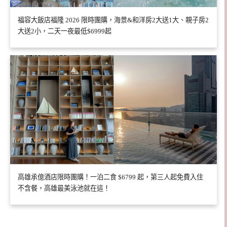
福容大飯店福隆 2026 限時團購，海景&和洋房2大送1大、親子房2
大送2小，二天一夜最低$6999起
高雄承億酒店限時團購！一泊二食 $6799 起，第三人起免費入住
不含餐，高雄最美泳池就在這！