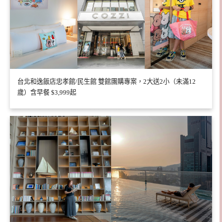
台北和逸飯店忠孝館/民生館 雙館團購專案，2大送2小（未滿12
歲）含早餐 $3,999起