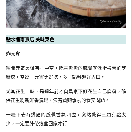
點水樓南京店 美味菜色
炸元宵
咬開元宵裏頭有些中空，吃來澎澎的感覺就像街邊賣的芝
麻球，當然 ~ 元宵更好吃，多了餡料超好入口。
尤其花生口味，是過年前才向農家下訂花生自己磨粉，確
保花生粉新鮮香氣足，沒有黃麴毒素的食安問題。
一咬下去有爆餡的感覺香氣四溢，突然覺得三顆有點太
少，一定要外帶幾盒回家才行。