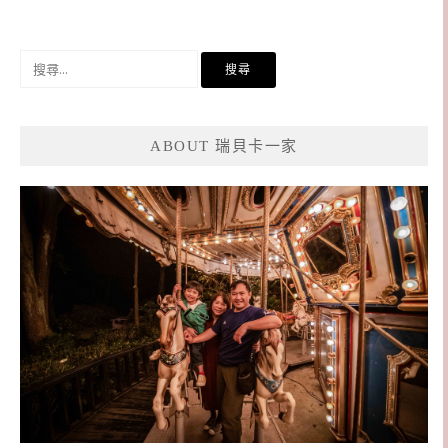
搜
尋
關
鍵
ABOUT 瑞貝卡一家
字: