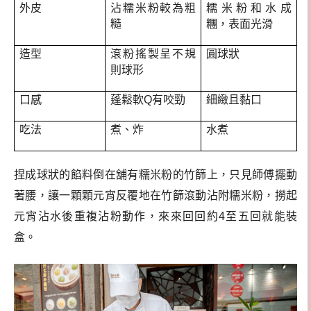
外皮
沾糯米粉較為粗
糯米粉和水成
糙
糰，表面光滑
造型
滾粉搖製呈不規
圓球狀
則球形
口感
蓬鬆軟Q有咬勁
細緻且黏口
吃法
煮、炸
水煮
捏成球狀的餡料倒在舖有糯米粉的竹篩上，只見師傅擺動
著腰，讓一顆顆元宵反覆地在竹篩滾動沾附糯米粉，撈起
元宵沾水後重複沾粉動作，來來回回約4至五回就能裝
盒。