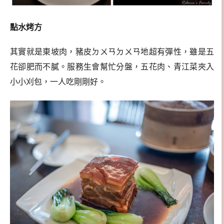
點水烤方
其實就是東坡肉，豬皮ㄉㄨㄢㄉㄨㄢ地超有彈性，雖是五
花卻肥而不膩。服務生會幫忙分盤，五花肉、青江菜夾入
小小刈包，一人吃剛剛好。