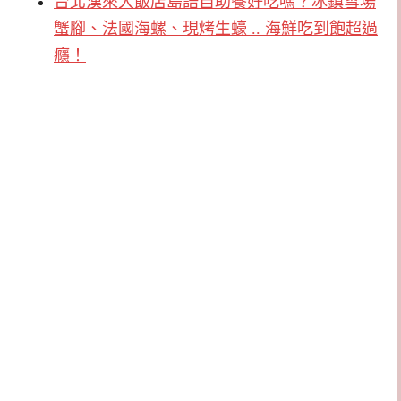
台北漢來大飯店島語自助餐好吃嗎？冰鎮雪場
蟹腳、法國海螺、現烤生蠔 .. 海鮮吃到飽超過
癮！