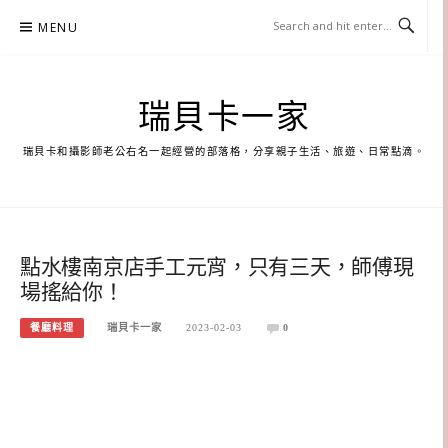
Skip
MENU
to
content
瑞貝卡一家
瑞貝卡和攝影師老公右名一起經營的部落格，分享親子生活、旅遊、日常點滴。
點水樓南京店手工元宵，只有三天，師傅現
場搖給你！
餐廳料理
瑞貝卡一家
2023-02-03
0