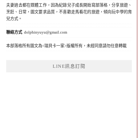
夫妻過去都在媒體工作，因為紀錄兒子成長開始寫部落格，分享旅遊、
烹飪、日常，圖文要求品質，不喜歡走馬看花的旅遊，傾向玩中學的育
兒方式。
聯絡方式
dolphinyuyu@gmail.com
本部落格所有圖文為<瑞貝卡一家>版權所有，未經同意請勿任意轉載
LINE訊息訂閱