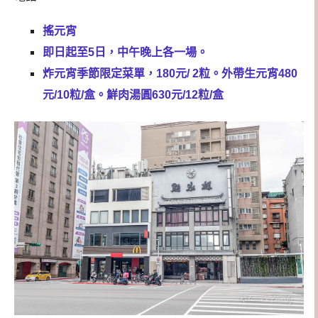
搖元宵
即日起至5日，中午晚上各一場。
炸元宵季節限定菜單，180元/ 2粒。外帶生元宵480
元/10粒/盒。鮮肉湯圓630元/12粒/盒