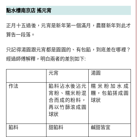
點水樓南京店 搖元宵
正月十五過後，元宵是新年第一個滿月，農曆新年到此才
算告一段落。
只記得湯圓跟元宵都是圓圓的、有包餡，到底差在哪裡？
經過師傅解釋，明白兩者的差別如下:
元宵
湯圓
作法
餡料沾水後沾元
糯米粉加水成
宵粉、糯米粉混
糰，包餡搓成圓
合而成的粉料，
球狀
再以竹篩滾成圓
球狀
餡料
甜餡料
鹹甜皆宜