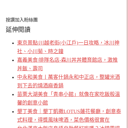
按讚加入粉絲團
延伸閱讀
東京景點|川越老街(小江戶)一日攻略，冰川神
社、小川菊、時之鐘
嘉義美食|排隊名店-森川丼丼體育館店，激推
丼飯、壽司
中永和美食〡萬客什鍋永和中正店，整罐米酒
到下去的燒酒麻香鍋
苗栗大湖美食「青串小館」就像在家吃飯般溫
馨的創意小館
墾丁美食｜墾丁凱撒LOTUS蓮花餐廳，創意泰
式料理，得獎風味啤酒，菜色價格很實在