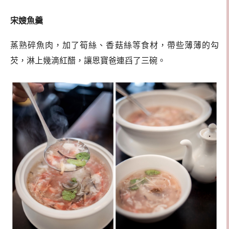
宋嫂魚羹
蒸熟碎魚肉，加了筍絲、香菇絲等食材，帶些薄薄的勾
芡，淋上幾滴紅醋，讓恩寶爸連舀了三碗。