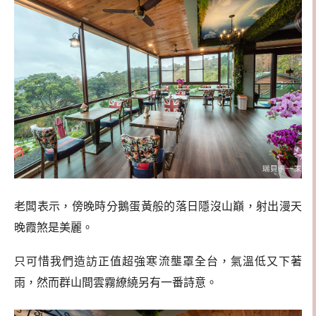
老闆表示，傍晚時分鵝蛋黃般的落日隱沒山巔，射出漫天
晚霞煞是美麗。
只
可惜我們造訪正值超強寒流壟罩全台，氣溫低又下著
雨，然而群山間雲霧繚繞另有一番詩意。