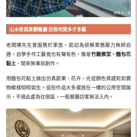
山水奇異景觀餐廳
民宿老闆多才多藝
老闆陳先生曾服務於軍旅，起初為排解業務壓力無師自
通，自學手作工藝竟也有聲有色，像是
竹籤模型、麵包花
黏土
，閒來無事就創作。
用麵包花黏土做出仿真蔬果、花卉，光從顏色質感宛如實
物模樣栩栩如生。這些作品大多擺放在一樓的公用空間展
示，不過此處為住宿區，一般餐廳訪客無法入內。