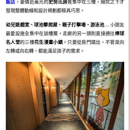
飯店
，要價近萬元的
史努比房
竟集中在三樓，細究之下才
發現整體動線和設計規劃都極具巧思。
幼兒遊戲室、球池攀爬屋、親子打擊場、游泳池
… 小朋友
最愛設施全集中在該樓層。走廊的另一頭則直接通往
棒球
名人堂
的三樓
花生漫畫小鎮
。只要從房門踏出，不管是向
左轉或向右轉，都能滿足孩子的需求。