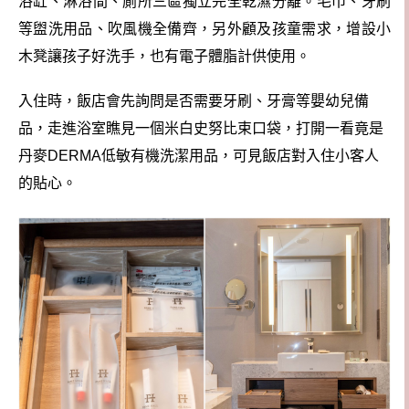
浴缸、淋浴間、廁所三區獨立完全乾濕分離。
毛巾、牙刷
等盥洗用品、吹風機全備齊，另外顧及孩童需求，增設小
木凳讓孩子好洗手，也有電子體脂計供使用。
入住時，飯店會先詢問是否需要牙刷、牙膏等嬰幼兒備
品，走進浴室瞧見一個米白史努比束口袋，打開一看竟是
丹麥DERMA低敏有機洗潔用品，可見飯店對入住小客人
的貼心。