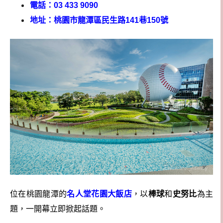
電話：03 433 9090
地址：桃園市龍潭區民生路141巷150號
位在桃園龍潭的
名人堂花園大飯店
，以
棒球
和
史努比
為主
題，一開幕立即掀起話題。