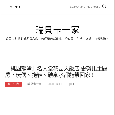
Skip
MENU
to
content
瑞貝卡一家
瑞貝卡和攝影師老公右名一起經營的部落格，分享親子生活、旅遊、日常點滴。
［桃園龍潭］名人堂花園大飯店 史努比主題
房，玩偶、拖鞋、礦泉水都能帶回家！
親子住宿
瑞貝卡一家
2020-06-01
0