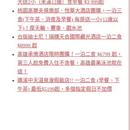
大送2小（未滿12歲）含早餐 $3,999起
桃園高爾夫俱樂部．悅華大酒店團購，一泊三
食(下午茶、消夜及早餐) 每房送一小(12歲以
下)！摩天輪、賽車、戲水池
台版迪士尼！瑞穗天合國際觀光酒店一泊二食
$8999 起
高雄承億酒店限時團購！一泊二食 $6799 起，
第三人起免費入住不含餐，高雄最美泳池就在
這！
礁溪中天溫泉渡假飯店!! 一泊二食 (早餐、下
午茶) 最低$5199起，多個指定假日不加價