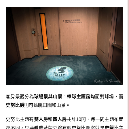
客房景觀分為
球場景
與
山景
。
棒球主題房
均面對球場，而
史努比房
則可遠眺田園和山景。
史努比主題有
雙人房
和
四人房
共計10間，每一間主題布置
都不同，只要看房號牌旁邊有個史努比圖案就是
史努比主