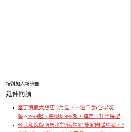
按讚加入粉絲團
延伸閱讀
墾丁凱撒大飯店 7月團，一泊二食(含早晚
餐)$4999起、暑假$5999起，指定日升等房型
台北和逸飯店忠孝館/民生館 雙館團購專案，2