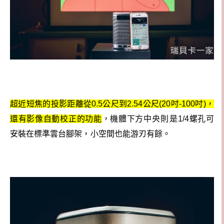
超近短焦的投影距離從0.5公尺到2.54公尺(20吋-100吋)，
還有影像自動校正的功能
，機體下方
中央則是
1/4
螺孔可
安裝在標準雲台腳架
，
小空間也能游刃有餘。