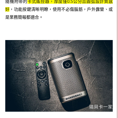
隨機附帶的
卡式遙控器，厚度僅0.5公分且圓弧設計質感
好
，功能按鍵清晰明瞭，使用不必傷腦筋，戶外露營、或
是業務簡報都適合。