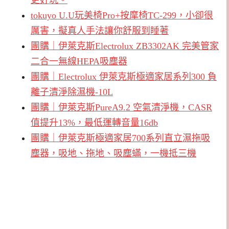
tokuyo U.U玩美椅Pro+按摩椅TC-299，小卻很
厲害，擬真人手法讓你舒服到睡著
團購｜伊萊克斯Electrolux ZB3302AK 完美管家
二合一無線HEPA吸塵器
團購｜Electrolux 伊萊克斯極適家居系列300 負
離子清淨除濕機-10L
團購｜伊萊克斯PureA9.2 空氣清淨機，CASR
值提升13%，最低運轉音量16db
團購｜伊萊克斯極適家居700系列直立濕拖吸
塵器，吸地、拖地、吸塵蟎，一機抵三機