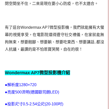
閉空間坐不住，二來是現在要小心防疫，也不太適合。
有了這台Wondermax AP7微型投影機，我們就能擁有大螢
幕的視覺享受，在電影院還得遵守社交禮儀，在家就能無
拘無束，想要翹腳、想要躺、想要吃東西、想要講話..都沒
人抗議，最讚的是不怕恩寶哭鬧，自在的很！
Wondermax AP7微型投影機介紹
●解析度1280×720
●亮度500流明(德國歐司朗LED)
●投影尺寸0.5-2.54公尺(20-100吋)