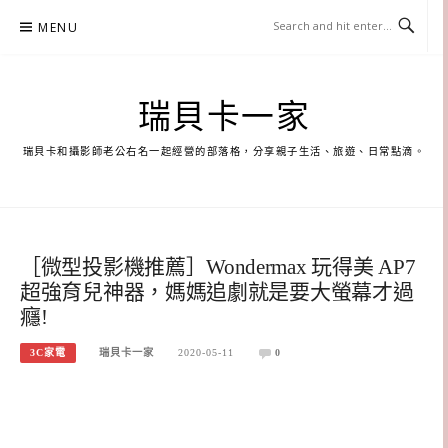
Skip
MENU
to
content
瑞貝卡一家
瑞貝卡和攝影師老公右名一起經營的部落格，分享親子生活、旅遊、日常點滴。
［微型投影機推薦］Wondermax 玩得美 AP7
超強育兒神器，媽媽追劇就是要大螢幕才過
癮!
3C家電
瑞貝卡一家
2020-05-11
0