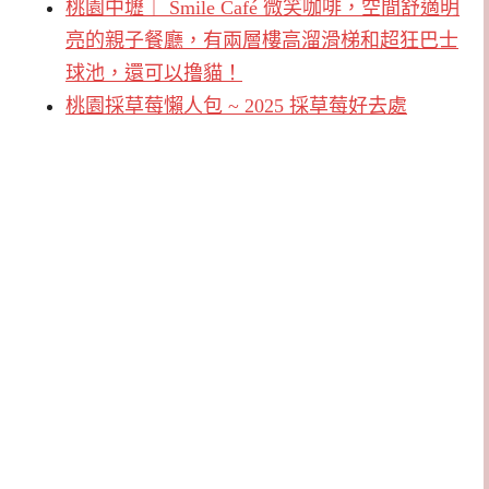
桃園中壢｜ Smile Café 微笑咖啡，空間舒適明
亮的親子餐廳，有兩層樓高溜滑梯和超狂巴士
球池，還可以撸貓！
桃園採草莓懶人包 ~ 2025 採草莓好去處