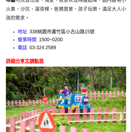
啡廳
可欣賞山景、海景、夜景以及飛機起降，園內設有小
火車、沙坑、溜滑梯，爸媽賞景、孩子玩樂，滿足大人小
孩的需求。
地址
338桃園市蘆竹區小古山路15號
營業時間
1500~0200
電話
03-324 2589
詳細分享文請點我