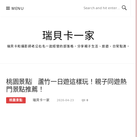
Skip
MENU
to
content
瑞貝卡一家
瑞貝卡和攝影師老公右名一起經營的部落格，分享親子生活、旅遊、日常點滴。
桃園景點︳蘆竹一日遊這樣玩！親子同遊熱
門景點推薦！
桃園景點
瑞貝卡一家
2020-04-23
0