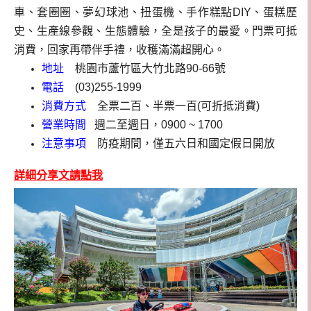
車、套圈圈、夢幻球池、扭蛋機、手作糕點DIY、蛋糕歷
史、生產線參觀、生態體驗，全是孩子的最愛。
門票可抵
消費
，回家再帶伴手禮，收穫滿滿超開心。
地址
桃園市蘆竹區大竹北路90-66號
電話
(03)255-1999
消費方式
全票二百、半票一百(可折抵消費)
營業時間
週二至週日，0900 ~ 1700
注意事項
防疫期間，僅五六日和國定假日開放
詳細分享文請點我