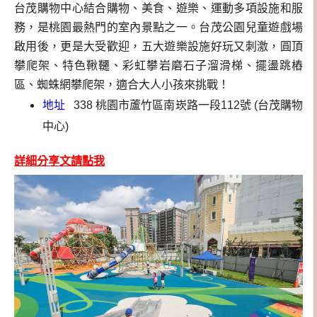
台茂購物中心結合購物、美食、遊樂、運動多項設施和服
務，是桃園最熱門的室內景點之一。台茂公園兒童遊戲場
啟用後，更是大受歡迎，五大遊樂設施好玩又刺激，圓頂
攀爬架、特色鞦韆、彩虹攀岩磨石子溜滑梯、擺盪跳樁
區、蜘蛛網攀爬架，適合大人小孩來挑戰
！
地址
338 桃園市蘆竹區南崁路一段112號 (
台茂購物
中心)
詳細分享文請點我