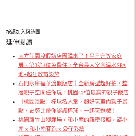
按讚加入粉絲團
延伸閱讀
南方莊園渡假飯店團購來了！平日升等家庭
房、第3第4位免費住，全台最大室內溫水SPA
池+超狂放電設施
石門水庫福華渡假飯店｜全新房型超好拍，整
層親子空間任你玩，桃園CP值最高的親子飯店
［桃園景點］棒球名人堂，超好玩室內親子景
點，史努比帶你認識棒球、一起玩遊戲！
桃園蘆竹山腳鹿場，和小鹿的親密接觸，餵小
鹿 x 和小鹿賽跑 x 公仔彩繪