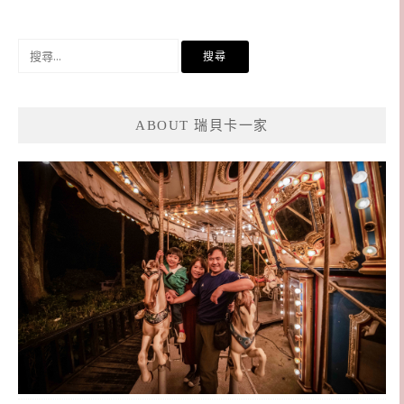
搜
尋
關
鍵
ABOUT 瑞貝卡一家
字: