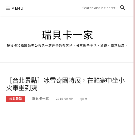
Skip
MENU
to
content
瑞貝卡一家
瑞貝卡和攝影師老公右名一起經營的部落格，分享親子生活、旅遊、日常點滴。
［台北景點］冰雪奇園特展，在酷寒中坐小
火車坐到爽
台北景點
瑞貝卡一家
2019-09-09
0