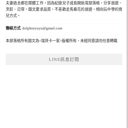
夫妻過去都在媒體工作，因為紀錄兒子成長開始寫部落格，分享旅遊、
烹飪、日常，圖文要求品質，不喜歡走馬看花的旅遊，傾向玩中學的育
兒方式。
聯絡方式
dolphinyuyu@gmail.com
本部落格所有圖文為<瑞貝卡一家>版權所有，未經同意請勿任意轉載
LINE訊息訂閱