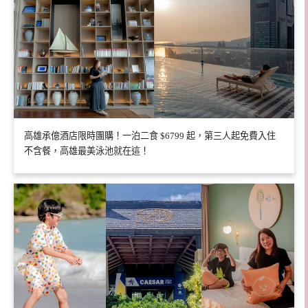
高雄承億酒店限時團購！一泊二食 $6799 起，第三人起免費入住
不含餐，高雄最美泳池就在這！