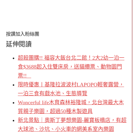
按讚加入粉絲團
延伸閱讀
超殺團購!! 福容大飯台北二館！2大2幼一泊一
食$3688起入住雙床房，送貓纜票、動物園門
票!!
限時優惠〡基隆拉波波村LAPOPO輕奢露營，
一泊三食有戲水池、生態導覽
Woncerful life木育森林裕隆城，北台灣最大木
質親子樂園，超過50種木製遊具
新北景點｜奧斯丁夢想樂園-麗寶板橋店，有超
大球池、沙坑、小火車的網美系室內樂園