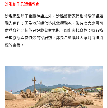
沙雕創作具環保教育
沙雕造型除了希臘神話之外，沙雕藝術家們也將環保議題
融入創作；因為地球暖化造成北極融冰，沒有廣大冰層可
供覓食的北極熊只好戴著氧氣瓶，四出去找食物；還有揹
著塑膠瓶蓋當作殼的寄居蟹，都是希望喚醒大家對海洋資
源的重視。