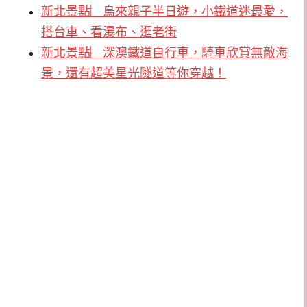
新北景點︳烏來親子半日遊，小鐵道迷最愛，
搭台車、看瀑布、逛老街
新北景點︳深澳鐵道自行車，騎車欣賞無敵海
景，還有超美星光隧道等你穿越！