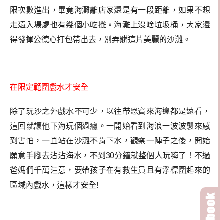
限次數進出，畢竟海灘離店家還是有一段距離，如果不想
走遠入場處也有幾個小吃攤。海灘上沒啥垃圾桶，大家還
得發揮公德心打包帶出去，別弄髒這片美麗的沙灘。
在限定範圍戲水才安全
除了玩沙之外戲水不可少，以往帶恩寶來海邊都是遠看，
這回就讓他下海玩個過癮。一開始看到海浪一波波襲來感
到害怕，一直站在沙灘不肯下水，觀察一陣子之後，開始
願意手腳去沾沾海水，不到30分鐘就整個人玩嗨了！不過
爸媽們千萬注意，要帶孩子在有救生員且有浮標圍起來的
區域內戲水，這樣才安全!