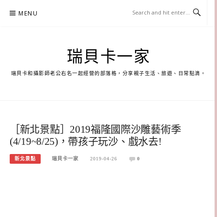
Skip
MENU
to
content
瑞貝卡一家
瑞貝卡和攝影師老公右名一起經營的部落格，分享親子生活、旅遊、日常點滴。
［新北景點］2019福隆國際沙雕藝術季
(4/19~8/25)，帶孩子玩沙、戲水去!
新北景點
瑞貝卡一家
2019-04-26
0