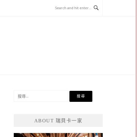
搜
尋
關
鍵
ABOUT 瑞貝卡一家
字: