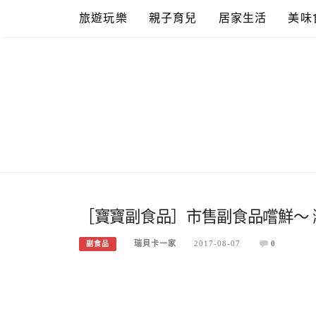
Skip
旅遊玩樂
親子育兒
居家生活
美味
to
content
［寶寶副食品］市售副食品嚐鮮～
瑞貝卡一家
2017-08-07
0
副食品