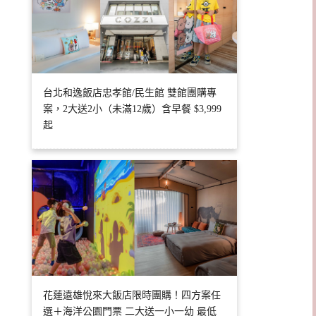
台北和逸飯店忠孝館/民生館 雙館團購專
案，2大送2小（未滿12歲）含早餐 $3,999
起
花蓮遠雄悅來大飯店限時團購！四方案任
選＋海洋公園門票 二大送一小一幼 最低