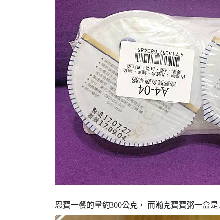
恩寶一餐的量約300公克， 而瀚克寶寶粥一盒是