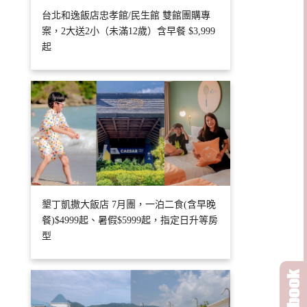
台北和逸飯店忠孝館/民生館 雙館團購專
案，2大送2小（未滿12歲）含早餐 $3,999
起
墾丁凱撒大飯店 7月團，一泊二食(含早晚
餐)$4999起、暑假$5999起，指定日升等房
型