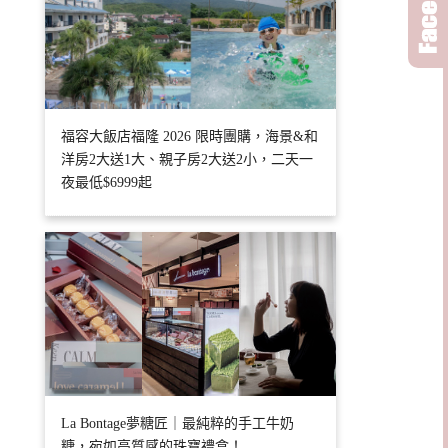
福容大飯店福隆 2026 限時團購，海景&和
洋房2大送1大、親子房2大送2小，二天一
夜最低$6999起
La Bontage夢糖匠｜最純粹的手工牛奶
糖，宛如高質感的珠寶禮盒！