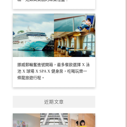
挪威郵輪奮進號開箱，最多餐飲選擇 X 泳
池 X 球場 X SPA X 健身房，吃喝玩樂一
條龍旅遊行程。
近期文章