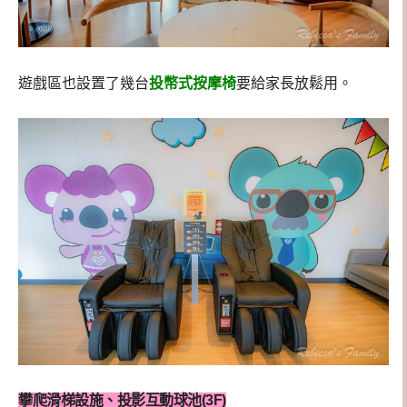
遊戲區也設置了幾台
投幣式按摩椅
要給家長放鬆用。
攀爬滑梯設施、投影互動球池(3F)