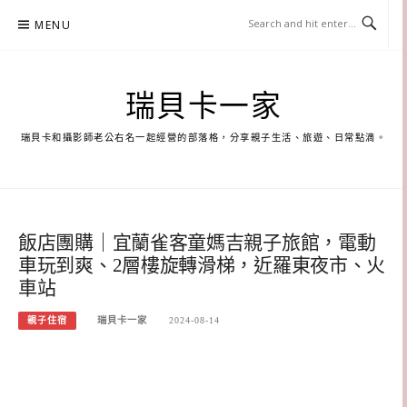
Skip
MENU
to
content
瑞貝卡一家
瑞貝卡和攝影師老公右名一起經營的部落格，分享親子生活、旅遊、日常點滴。
飯店團購｜宜蘭雀客童媽吉親子旅館，電動
車玩到爽、2層樓旋轉滑梯，近羅東夜市、火
車站
親子住宿
瑞貝卡一家
2024-08-14