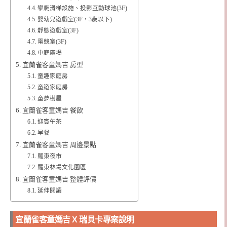
攀爬滑梯設施、投影互動球池(3F)
嬰幼兒遊戲室(3F，3歲以下)
靜態遊戲室(3F)
電競室(3F)
中庭廣場
宜蘭雀客童媽吉 房型
童趣家庭房
童遊家庭房
童夢樹屋
宜蘭雀客童媽吉 餐飲
迎賓午茶
早餐
宜蘭雀客童媽吉 周邊景點
羅東夜市
羅東林場文化園區
宜蘭雀客童媽吉 整體評價
延伸閱讀
宜蘭雀客童媽吉 X 瑞貝卡專案說明