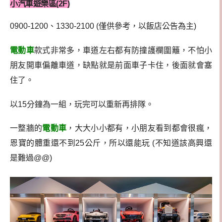
小汽車遊樂區(2F)
0900-1200、1330-2100 (僅供參考，以飯店公告為主)
電動車
款式非常多，車道左右都有防撞護欄圍籬，不怕小
朋友開車偏離車道，缺點就是前面車子卡住，後面就會塞
住了。
以15分鐘為一組，玩完可以重新再排隊。
一整牆的
電動車
，大大小小都有，小朋友看到都會很瘋，
恩寶的體重還不到25公斤，所以還能玩 (不知道該高興還
是難過@@)