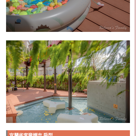
宜蘭雀客童媽吉 房型