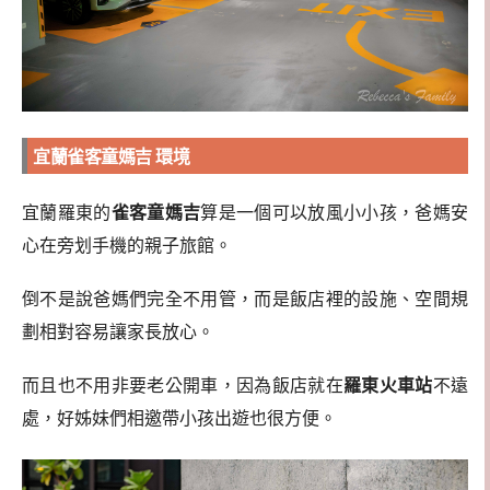
宜蘭雀客童媽吉 環境
宜蘭羅東的
雀客童媽吉
算是一個可以放風小小孩，爸媽安
心在旁划手機的親子旅館。
倒不是說爸媽們完全不用管，而是飯店裡的設施、空間規
劃相對容易讓家長放心。
而且也不用非要老公開車，因為飯店就在
羅東火車站
不遠
處，好姊妹們相邀帶小孩出遊也很方便。