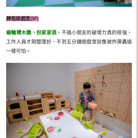
靜態遊戲室(3F)
齒輪積木牆、扮家家酒
，不過小朋友的破壞力真的很強，
工作人員才剛整理好，不到五分鐘遊戲室就像被炸彈轟過
一樣可怕。