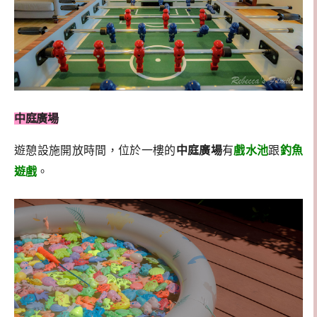
中庭廣場
遊憩設施開放時間，位於一樓的
中庭廣場
有
戲水池
跟
釣魚
遊戲
。