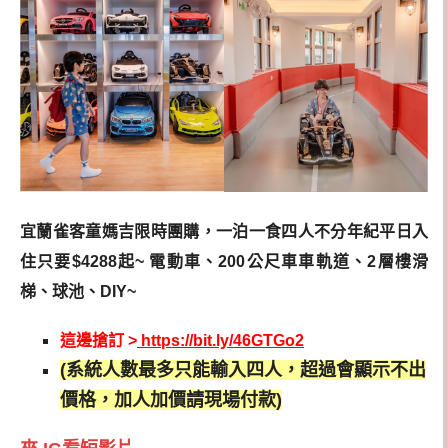
宜蘭雀客童媽吉限時團購，一泊一食四人不分年紀平日入
住只要$4288起~ 電動車、200公尺車車軌道、2層樓滑
梯、球池、DIY~
這邊搶訂 >
https://bit.ly/46GTGo2
(系統人數最多只能輸入四人，超過會顯示不出
價格，加人加價請現場付款)