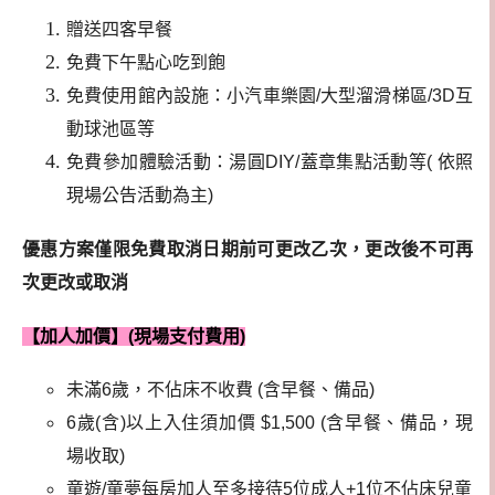
贈送四客早餐
免費下午點心吃到飽
免費使用館內設施：小汽車樂園/大型溜滑梯區/3D互
動球池區等
免費參加體驗活動：湯圓DIY/蓋章集點活動等( 依照
現場公告活動為主)
優惠方案僅限免費取消日期前可更改乙次，更改後不可再
次更改或取消
【加人加價】
(
現場支付費用)
未滿6歲，不佔床不收費 (含早餐、備品)
6歲(含)以上入住須加價 $1,500 (含早餐、備品，現
場收取)
童遊/童夢每房加人至多接待5位成人+1位不佔床兒童