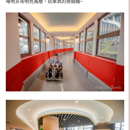
場地非常明亮寬敞，玩車真的很過癮~