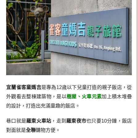
宜蘭雀客童媽吉
是專為12歲以下兒童打造的親子飯店，從
外觀看去整棟建築物，是以
樹屋、火車元素
加上積木堆疊
的設計，打造出充滿童趣的飯店。
巷口就是
羅東火車站
，走到
羅東夜市
也只要10分鐘，飯店
對面就是
全聯
購物方便。