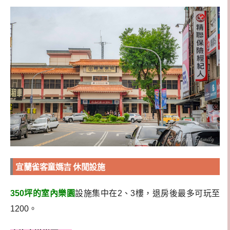
宜蘭雀客童媽吉 休閒設施
350坪的室內樂園
設施集中在2、3樓，退房後最多可玩至
1200。