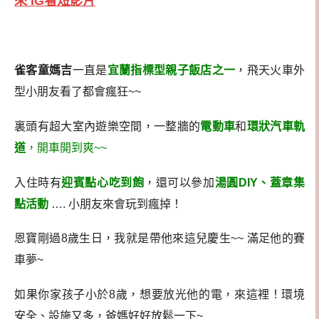
來 IG看短影片
雀客童媽吉
一直是
宜蘭指標型親子飯店之一
，飛天火車外
型小朋友看了都會瘋狂~~
裏頭有超大室內遊樂空間，一整牆的
電動車
和
環狀汽車軌
道
，開車開到爽~~
入住時有
迎賓點心吃到飽
，還可以參加
湯圓DIY、蓋章集
點活
動
…. 小朋友來會玩到瘋掉！
恩寶剛過8歲生日，我就是帶他來這兒慶生~~ 滿足他的賽
車夢~
如果你家孩子小於8歲，想要放光他的電，來這裡！環境
安全、設施又多，爸媽好好放鬆一下~