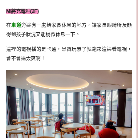
MI將充電吧(2F)
在
車道
旁邊有一處給家長休息的地方，讓家長眼睛所及顧
得到孩子狀況又能稍微休息一下。
這裡的電視播的是卡通，恩寶玩累了就跑來這邊看電視，
會不會過太爽啊！