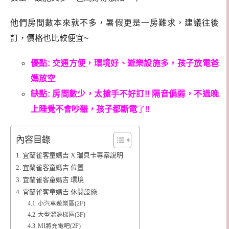
他們房間數本來就不多，暑假更是一房難求，建議往後
訂，價格也比較便宜~
優點: 交通方便，環境好、遊樂設施多，孩子放電爸
媽放空
缺點: 房間數少，太搶手不好訂!! 隔音偏弱，不過晚
上睡覺不會吵雜，孩子都斷電
了!!
內容目錄
宜蘭雀客童媽吉 X 瑞貝卡專案說明
宜蘭雀客童媽吉 位置
宜蘭雀客童媽吉 環境
宜蘭雀客童媽吉 休閒設施
小汽車遊樂區(2F)
大型溜滑梯區(3F)
MI將充電吧(2F)