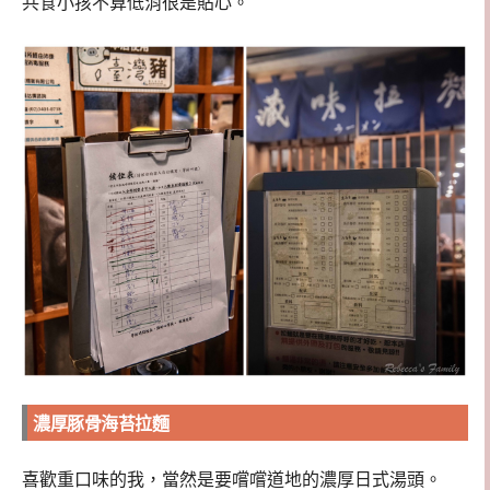
共食小孩不算低消很是貼心。
濃厚豚骨海苔拉麵
喜歡重口味的我，當然是要嚐嚐道地的濃厚日式湯頭。