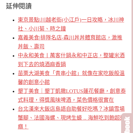
延伸閱讀
東京景點|川越老街(小江戶)一日攻略，冰川神
社、小川菊、時之鐘
嘉義美食|排隊名店-森川丼丼體育館店，激推
丼飯、壽司
中永和美食〡萬客什鍋永和中正店，整罐米酒
到下去的燒酒麻香鍋
苗栗大湖美食「青串小館」就像在家吃飯般溫
馨的創意小館
墾丁美食｜墾丁凱撒LOTUS蓮花餐廳，創意泰
式料理，得獎風味啤酒，菜色價格很實在
台北漢來大飯店島語自助餐好吃嗎？冰鎮雪場
蟹腳、法國海螺、現烤生蠔 .. 海鮮吃到飽超過
癮！