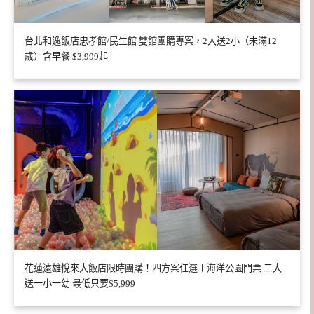
台北和逸飯店忠孝館/民生館 雙館團購專案，2大送2小（未滿12
歲）含早餐 $3,999起
花蓮遠雄悅來大飯店限時團購！四方案任選＋海洋公園門票 二大
送一小一幼 最低只要$5,999