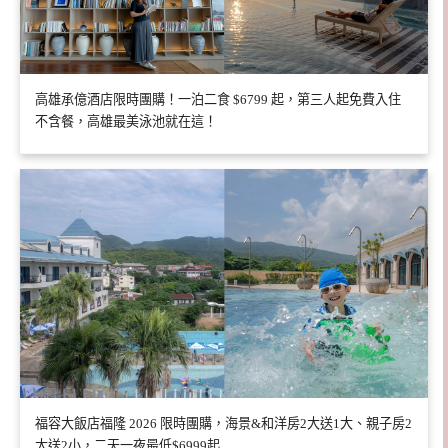
高雄承億酒店限時團購！一泊二食 $6799 起，第三人起免費入住
不含餐，高雄最美泳池就在這！
福容大飯店福隆 2026 限時團購，海景&和洋房2大送1大、親子房2
大送2小，二天一夜最低$6999起