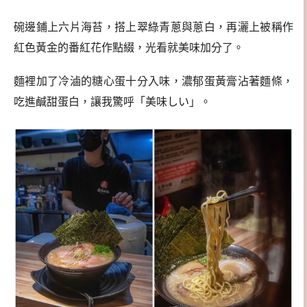
碗邊鋪上六片海苔，搭上翠綠青蔥與蔥白，再灑上被稱作
紅色黃金的番紅花作點綴，光看就美味加分了。
麵裡加了冷滷的糖心蛋十分入味，濃郁蛋黃膏沾著麵條，
吃進鹹甜蛋白，讓我驚呼「美味しい」。