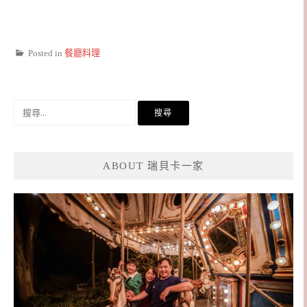
Posted in
餐廳料理
搜
尋
關
鍵
ABOUT 瑞貝卡一家
字: