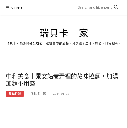
Skip
MENU
to
content
瑞貝卡一家
瑞貝卡和攝影師老公右名一起經營的部落格，分享親子生活、旅遊、日常點滴。
中和美食｜景安站巷弄裡的藏味拉麵，加湯
加麵不用錢
餐廳料理
瑞貝卡一家
2024-01-01