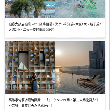
福容大飯店福隆 2026 限時團購，海景&和洋房2大送1大、親子房2
大送2小，二天一夜最低$6999起
高雄承億酒店限時團購！一泊二食 $6799 起，第三人起免費入住
不含餐，高雄最美泳池就在這！