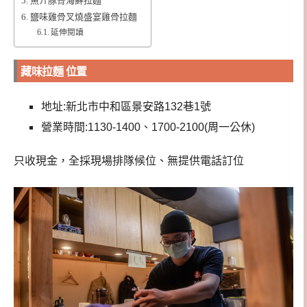
魚介豚骨海鮮拉麵
鹽味雞骨叉燒盛宴雞骨拉麵
延伸閱讀
藏味拉麵 位置
地址:新北市中和區景安路132巷1號
營業時間:1130-1400、1700-2100(周一公休)
只收現金，全採現場排隊候位、無提供電話訂位