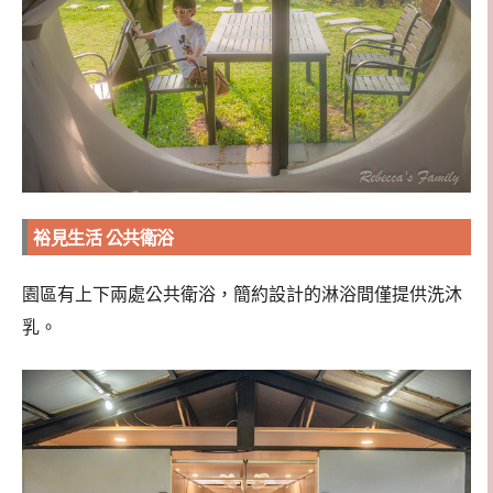
裕見生活 公共衛浴
園區有上下兩處公共衛浴，簡約設計的淋浴間僅提供洗沐
乳。