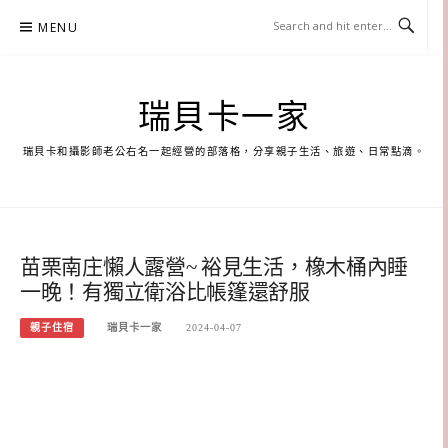
Skip
MENU
to
content
瑞貝卡一家
瑞貝卡和攝影師老公右名一起經營的部落格，分享親子生活、旅遊、日常點滴。
苗栗南庄懶人露營~ 裕見生活，橡木桶內睡
一晚！有獨立衛浴比帳篷還舒服
親子住宿
瑞貝卡一家
2024-04-07