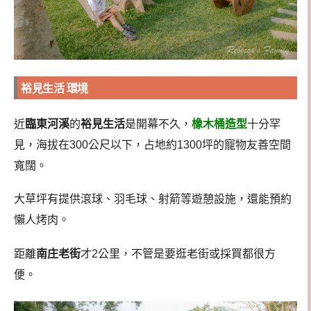
裕見生活 環境
近
臨東河溪
的
裕見生活
是開幕不久，
橡木桶造型
十分罕
見，海拔在300公尺以下，占地約1300坪的寵物友善空間
寬闊。
大草坪有提供滾球、羽毛球、射箭等遊憩設施，還能預約
懶人烤肉。
距離
南庄老街
才2公里，不管是要逛老街或採買都很方
便。