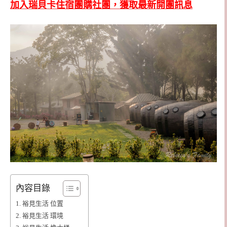
加入瑞貝卡住宿團購社團，獲取最新開團訊息
內容目錄
裕見生活 位置
裕見生活 環境