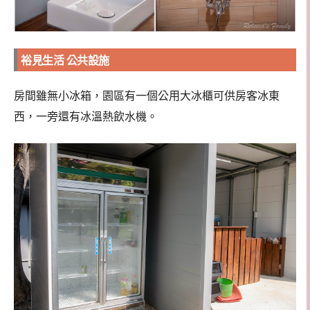
裕見生活 公共設施
房間雖無小冰箱，園區有一個公用大冰櫃可供房客冰東
西，一旁還有冰溫熱飲水機。