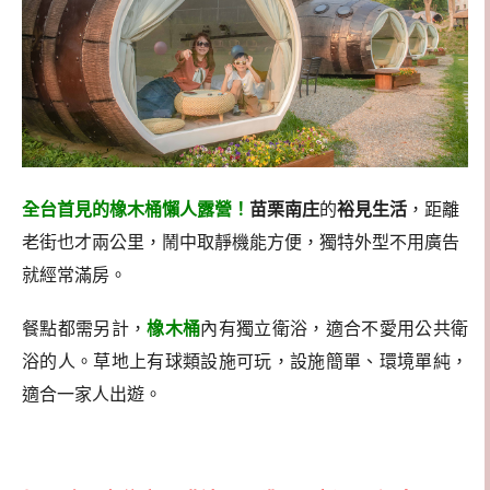
全台首見的橡木桶懶人露營！
苗栗南庄
的
裕見生活
，距離
老街也才兩公里，鬧中取靜機能方便，獨特外型不用廣告
就經常滿房。
餐點都需另計，
橡木桶
內有獨立衛浴，適合不愛用公共衛
浴的人。草地上有球類設施可玩，設施簡單、環境單純，
適合一家人出遊。