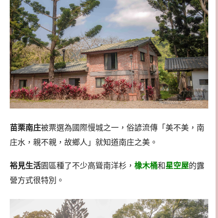
苗栗南庄
被票選為國際慢城之一，俗諺流傳「美不美，南
庄水，親不親，故鄉人」就知道南庄之美。
裕見生活
園區種了不少高聳南洋杉，
橡木桶
和
星空屋
的露
營方式很特別。