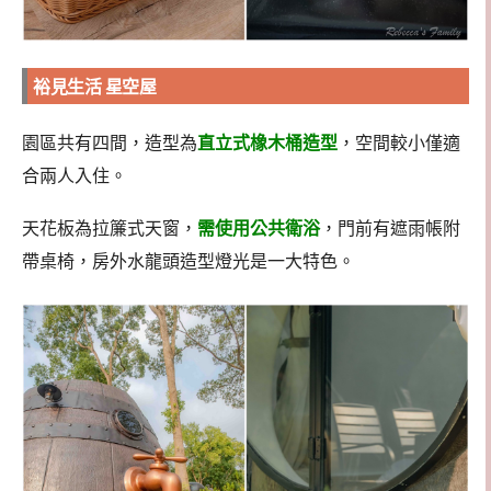
裕見生活 星空屋
園區共有四間，造型為
直立式橡木桶造型
，空間較小僅適
合兩人入住。
天花板為拉簾式天窗，
需使用公共衛浴
，門前有遮雨帳附
帶桌椅，房外水龍頭造型燈光是一大特色。