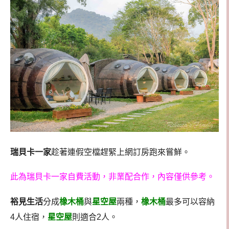
瑞貝卡一家
趁著連假空檔趕緊上網訂房跑來嘗鮮。
此為瑞貝卡一家自費活動，非業配合作，內容僅供參考。
裕見生活
分成
橡木桶
與
星空屋
兩種，
橡木桶
最多可以容納
4人住宿，
星空屋
則適合2人。