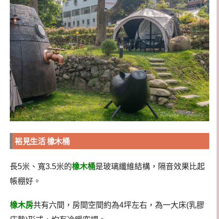
裕見生活 橡木桶
長5米、寬3.5米的
橡木桶
是玻璃纖維結構，隔音效果比起
帳棚好。
橡木房
共有六間，房間空間約為4坪左右，為一大床(乳膠