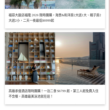
福容大飯店福隆 2026 限時團購，海景&和洋房2大送1大、親子房2
大送2小，二天一夜最低$6999起
高雄承億酒店限時團購！一泊二食 $6799 起，第三人起免費入住
不含餐，高雄最美泳池就在這！