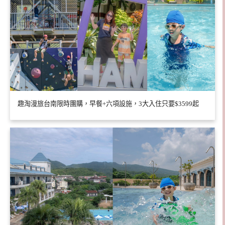
趣淘漫旅台南限時團購，早餐+六項設施，3大入住只要$3599起