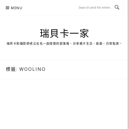
Skip
MENU
to
content
瑞貝卡一家
瑞貝卡和攝影師老公右名一起經營的部落格，分享親子生活、旅遊、日常點滴。
標籤:
WOOLINO