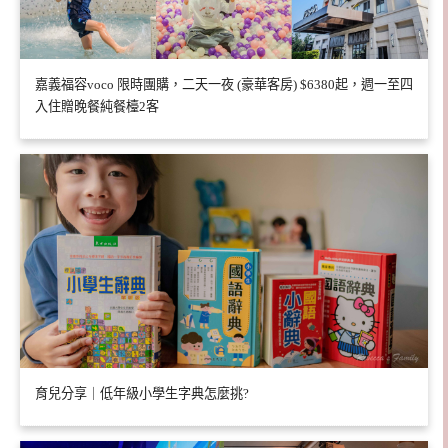
嘉義福容voco 限時團購，二天一夜 (豪華客房) $6380起，週一至四
入住贈晚餐純餐檯2客
育兒分享｜低年級小學生字典怎麼挑?