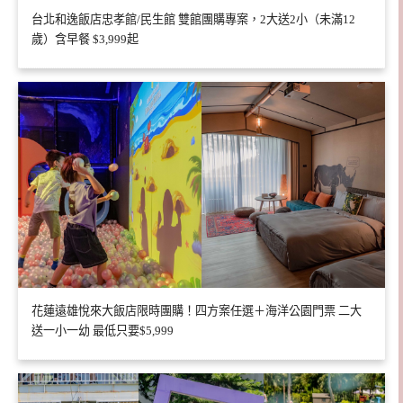
台北和逸飯店忠孝館/民生館 雙館團購專案，2大送2小（未滿12
歲）含早餐 $3,999起
花蓮遠雄悅來大飯店限時團購！四方案任選＋海洋公園門票 二大
送一小一幼 最低只要$5,999