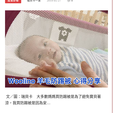
成長好物
瑞貝卡一家
2019-05-27
0
文／圖：瑞貝卡 大多數媽媽買防踢被是為了避免寶貝著
涼，我買防踢被是因為安…