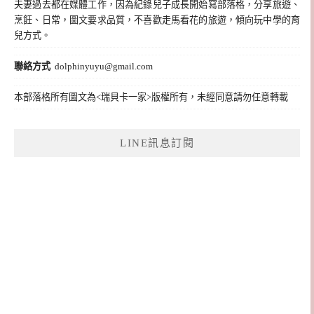
夫妻過去都在媒體工作，因為紀錄兒子成長開始寫部落格，分享旅遊、
烹飪、日常，圖文要求品質，不喜歡走馬看花的旅遊，傾向玩中學的育
兒方式。
聯絡方式
dolphinyuyu@gmail.com
本部落格所有圖文為<瑞貝卡一家>版權所有，未經同意請勿任意轉載
LINE訊息訂閱