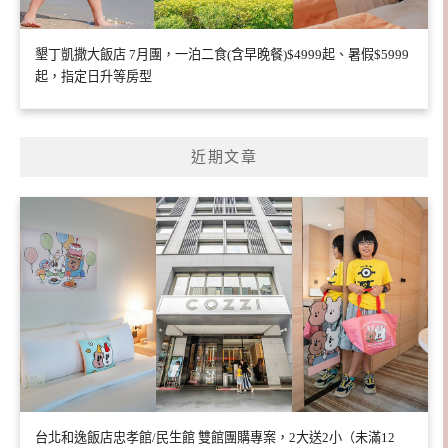
墾丁凱撒大飯店 7月團，一泊二食(含早晚餐)$4999起、暑假$5999
起，指定日升等房型
近期文章
台北和逸飯店忠孝館/民生館 雙館團購專案，2大送2小（未滿12