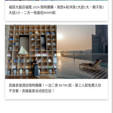
福容大飯店福隆 2026 限時團購，海景&和洋房2大送1大、親子房2
大送2小，二天一夜最低$6999起
高雄承億酒店限時團購！一泊二食 $6799 起，第三人起免費入住
不含餐，高雄最美泳池就在這！