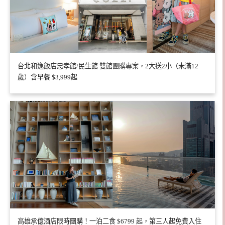
台北和逸飯店忠孝館/民生館 雙館團購專案，2大送2小（未滿12
歲）含早餐 $3,999起
高雄承億酒店限時團購！一泊二食 $6799 起，第三人起免費入住