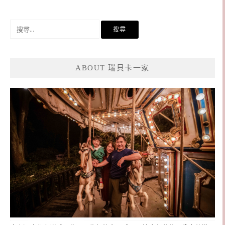
搜
尋
關
鍵
ABOUT 瑞貝卡一家
字: