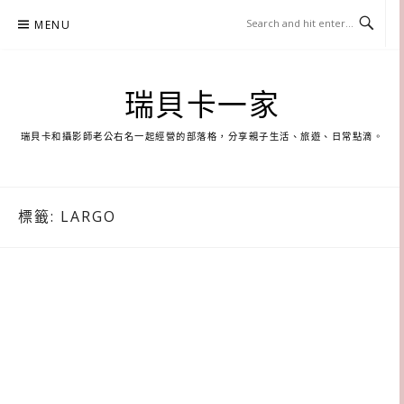
Skip
MENU
to
content
瑞貝卡一家
瑞貝卡和攝影師老公右名一起經營的部落格，分享親子生活、旅遊、日常點滴。
標籤:
LARGO