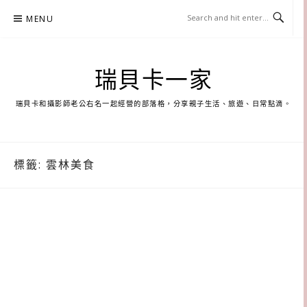
Skip
MENU
to
content
瑞貝卡一家
瑞貝卡和攝影師老公右名一起經營的部落格，分享親子生活、旅遊、日常點滴。
標籤:
雲林美食