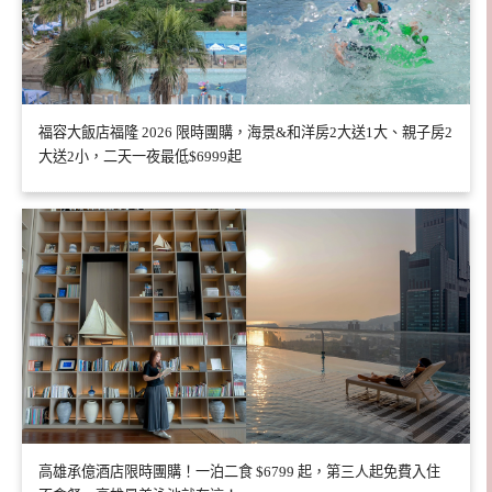
福容大飯店福隆 2026 限時團購，海景&和洋房2大送1大、親子房2
大送2小，二天一夜最低$6999起
高雄承億酒店限時團購！一泊二食 $6799 起，第三人起免費入住