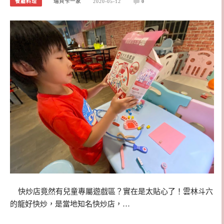
餐廳料理
瑞貝卡一家
2020-05-12
0
快炒店竟然有兒童專屬遊戲區？實在是太貼心了！雲林斗六
的龍好快炒，是當地知名快炒店，…