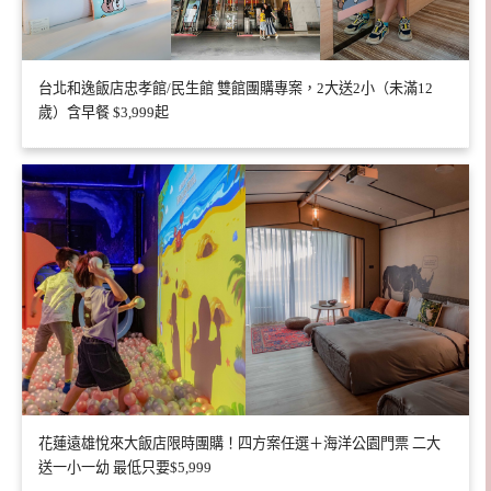
台北和逸飯店忠孝館/民生館 雙館團購專案，2大送2小（未滿12
歲）含早餐 $3,999起
花蓮遠雄悅來大飯店限時團購！四方案任選＋海洋公園門票 二大
送一小一幼 最低只要$5,999