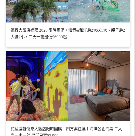
福容大飯店福隆 2026 限時團購，海景&和洋房2大送1大、親子房2
大送2小，二天一夜最低$6999起
花蓮遠雄悅來大飯店限時團購！四方案任選＋海洋公園門票 二大
送一小一幼 最低只要$5,999