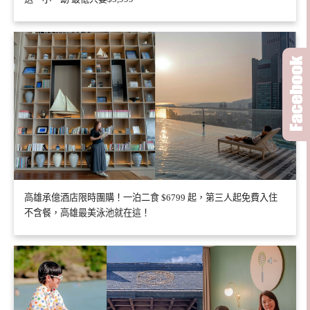
高雄承億酒店限時團購！一泊二食 $6799 起，第三人起免費入住
不含餐，高雄最美泳池就在這！