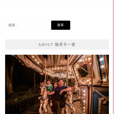
搜
尋
關
鍵
ABOUT 瑞貝卡一家
字: