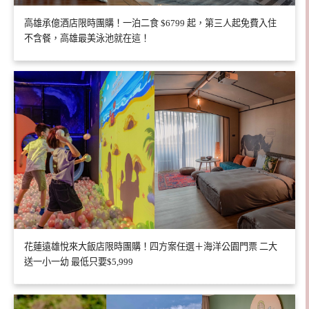
高雄承億酒店限時團購！一泊二食 $6799 起，第三人起免費入住
不含餐，高雄最美泳池就在這！
花蓮遠雄悅來大飯店限時團購！四方案任選＋海洋公園門票 二大
送一小一幼 最低只要$5,999