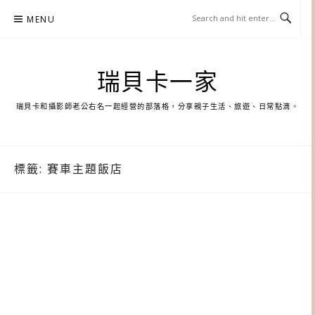
Skip
MENU
to
content
瑞貝卡一家
瑞貝卡和攝影師老公右名一起經營的部落格，分享親子生活、旅遊、日常點滴。
標籤:
賽車主題飯店