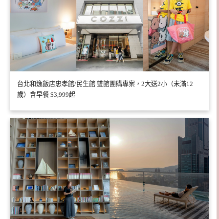
台北和逸飯店忠孝館/民生館 雙館團購專案，2大送2小（未滿12
歲）含早餐 $3,999起