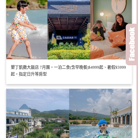
墾丁凱撒大飯店 7月團，一泊二食(含早晚餐)$4999起、暑假$5999
起，指定日升等房型