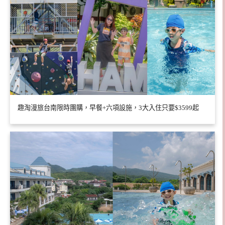
趣淘漫旅台南限時團購，早餐+六項設施，3大入住只要$3599起