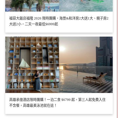
福容大飯店福隆 2026 限時團購，海景&和洋房2大送1大、親子房2
大送2小，二天一夜最低$6999起
高雄承億酒店限時團購！一泊二食 $6799 起，第三人起免費入住
不含餐，高雄最美泳池就在這！