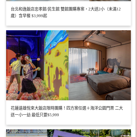
台北和逸飯店忠孝館/民生館 雙館團購專案，2大送2小（未滿12
歲）含早餐 $3,999起
花蓮遠雄悅來大飯店限時團購！四方案任選＋海洋公園門票 二大
送一小一幼 最低只要$5,999