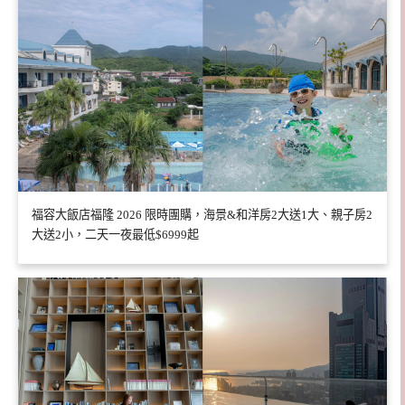
福容大飯店福隆 2026 限時團購，海景&和洋房2大送1大、親子房2
大送2小，二天一夜最低$6999起