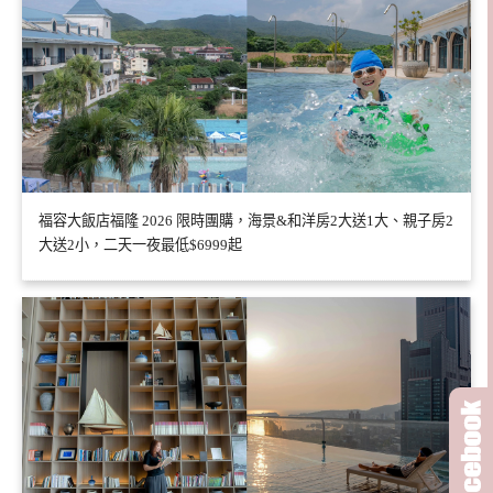
福容大飯店福隆 2026 限時團購，海景&和洋房2大送1大、親子房2
大送2小，二天一夜最低$6999起