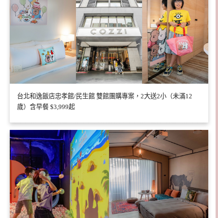
台北和逸飯店忠孝館/民生館 雙館團購專案，2大送2小（未滿12
歲）含早餐 $3,999起