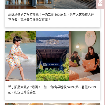
高雄承億酒店限時團購！一泊二食 $6799 起，第三人起免費入住
不含餐，高雄最美泳池就在這！
墾丁凱撒大飯店 7月團，一泊二食(含早晚餐)$4999起、暑假$5999
起，指定日升等房型