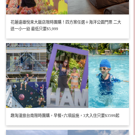
花蓮遠雄悅來大飯店限時團購！四方案任選＋海洋公園門票 二大
送一小一幼 最低只要$5,999
趣淘漫旅台南限時團購，早餐+六項設施，3大入住只要$3599起