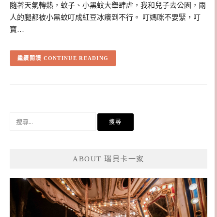
隨著天氣轉熱，蚊子、小黑蚊大舉肆虐，我和兒子去公園，兩
人的腿都被小黑蚊叮成紅豆冰癢到不行。 叮媽咪不要緊，叮
寶…
CONTINUE READING
搜
尋
關
鍵
ABOUT 瑞貝卡一家
字: