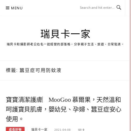
Skip
MENU
to
content
瑞貝卡一家
瑞貝卡和攝影師老公右名一起經營的部落格，分享親子生活、旅遊、日常點滴。
標籤:
蠶豆症可用防蚊液
寶寶清潔護膚︳MooGoo 慕爾果，天然溫和
呵護寶貝肌膚，嬰幼兒、孕婦、蠶豆症安心
使用。
成長好物
瑞貝卡一家
2021-04-08
0