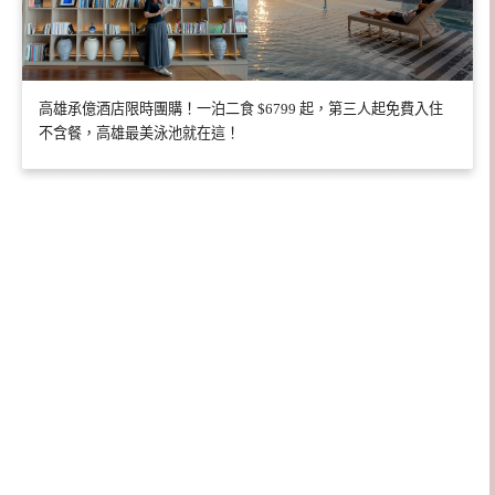
高雄承億酒店限時團購！一泊二食 $6799 起，第三人起免費入住
不含餐，高雄最美泳池就在這！