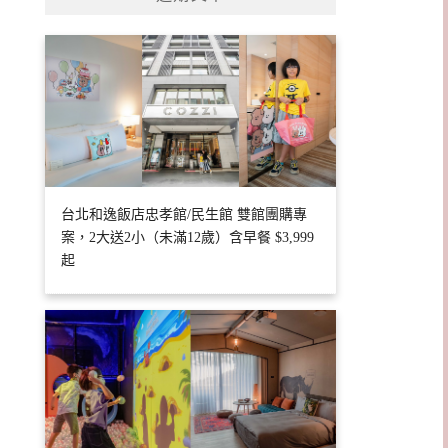
台北和逸飯店忠孝館/民生館 雙館團購專
案，2大送2小（未滿12歲）含早餐 $3,999
起