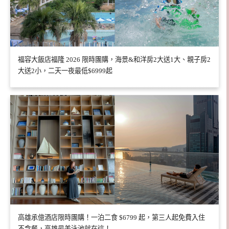
福容大飯店福隆 2026 限時團購，海景&和洋房2大送1大、親子房2
大送2小，二天一夜最低$6999起
高雄承億酒店限時團購！一泊二食 $6799 起，第三人起免費入住
不含餐，高雄最美泳池就在這！