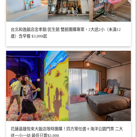
台北和逸飯店忠孝館/民生館 雙館團購專案，2大送2小（未滿12
歲）含早餐 $3,999起
花蓮遠雄悅來大飯店限時團購！四方案任選＋海洋公園門票 二大
送一小一幼 最低只要$5,999