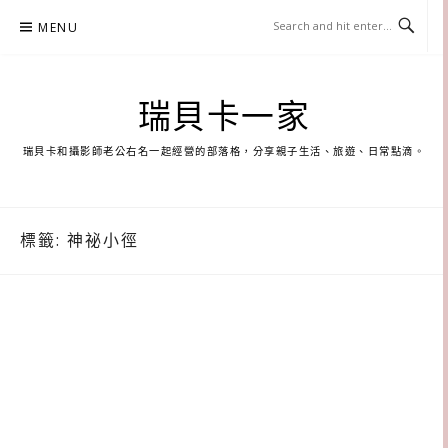
Skip
MENU
to
content
瑞貝卡一家
瑞貝卡和攝影師老公右名一起經營的部落格，分享親子生活、旅遊、日常點滴。
標籤:
神祕小徑