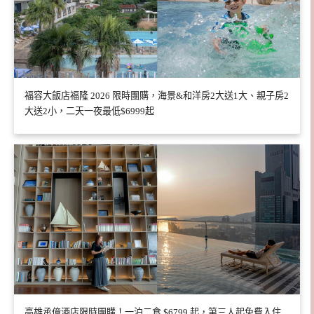
福容大飯店福隆 2026 限時團購，海景&和洋房2大送1大、親子房2
大送2小，二天一夜最低$6999起
高雄承億酒店限時團購！一泊二食 $6799 起，第三人起免費入住