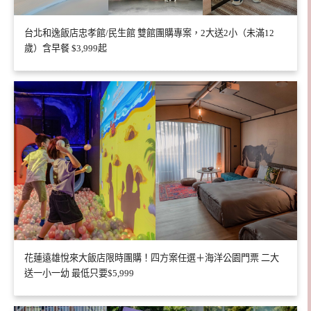
台北和逸飯店忠孝館/民生館 雙館團購專案，2大送2小（未滿12
歲）含早餐 $3,999起
花蓮遠雄悅來大飯店限時團購！四方案任選＋海洋公園門票 二大
送一小一幼 最低只要$5,999