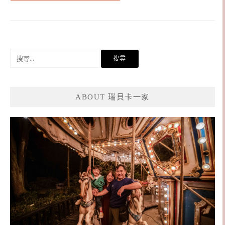
搜
尋
關
鍵
ABOUT 瑞貝卡一家
字: