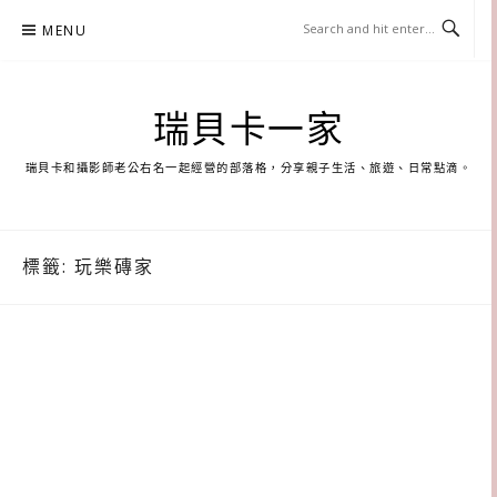
Skip
MENU
to
content
瑞貝卡一家
瑞貝卡和攝影師老公右名一起經營的部落格，分享親子生活、旅遊、日常點滴。
標籤:
玩樂磚家