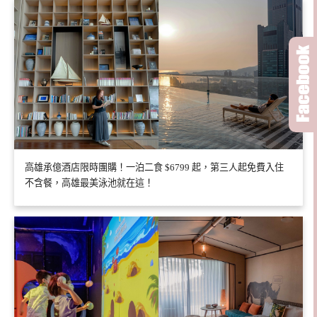
高雄承億酒店限時團購！一泊二食 $6799 起，第三人起免費入住
不含餐，高雄最美泳池就在這！