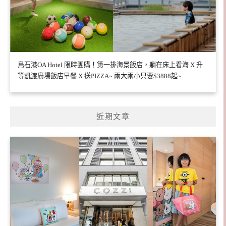
烏石港OA Hotel 限時團購！第一排海景飯店，躺在床上看海 X 升
等凱渡廣場飯店早餐 X 送PIZZA~ 兩大兩小只要$3888起~
近期文章