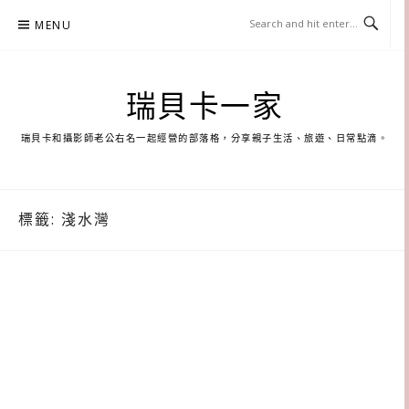
Skip
MENU
to
content
瑞貝卡一家
瑞貝卡和攝影師老公右名一起經營的部落格，分享親子生活、旅遊、日常點滴。
標籤:
淺水灣