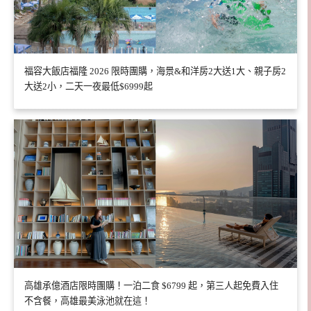
福容大飯店福隆 2026 限時團購，海景&和洋房2大送1大、親子房2
大送2小，二天一夜最低$6999起
高雄承億酒店限時團購！一泊二食 $6799 起，第三人起免費入住
不含餐，高雄最美泳池就在這！