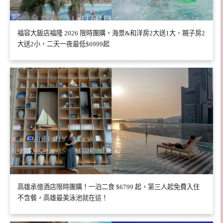
福容大飯店福隆 2026 限時團購，海景&和洋房2大送1大、親子房2
大送2小，二天一夜最低$6999起
高雄承億酒店限時團購！一泊二食 $6799 起，第三人起免費入住
不含餐，高雄最美泳池就在這！