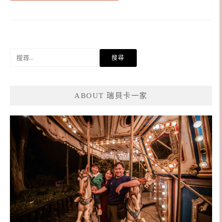
搜
尋
關
鍵
ABOUT 瑞貝卡一家
字: