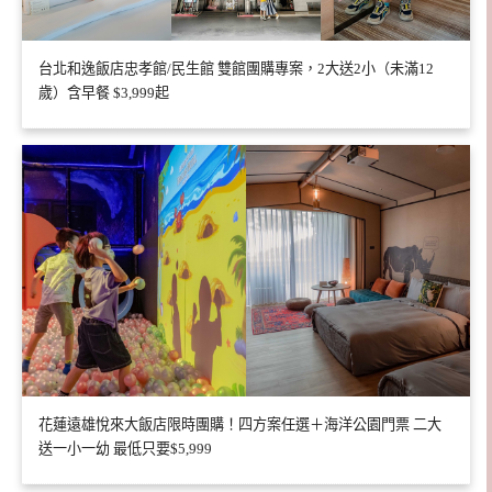
台北和逸飯店忠孝館/民生館 雙館團購專案，2大送2小（未滿12
歲）含早餐 $3,999起
花蓮遠雄悅來大飯店限時團購！四方案任選＋海洋公園門票 二大
送一小一幼 最低只要$5,999