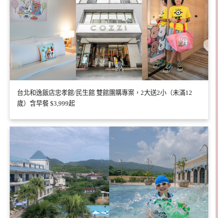
台北和逸飯店忠孝館/民生館 雙館團購專案，2大送2小（未滿12
歲）含早餐 $3,999起