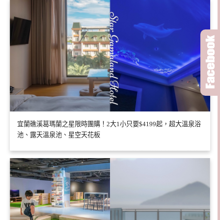
宜蘭礁溪葛瑪蘭之星限時團購！2大1小只要$4199起，超大溫泉浴
池、露天溫泉池、星空天花板