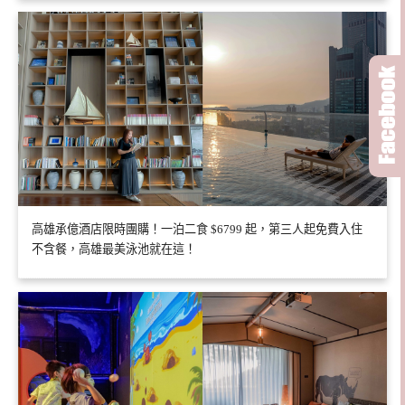
高雄承億酒店限時團購！一泊二食 $6799 起，第三人起免費入住
不含餐，高雄最美泳池就在這！