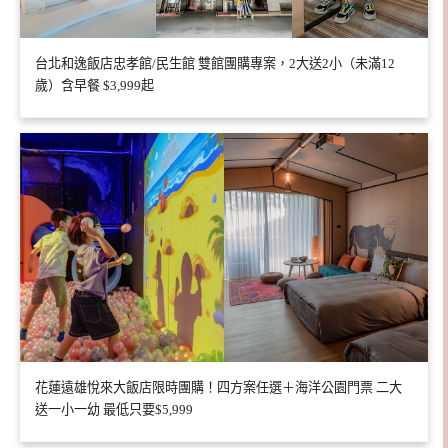
台北和逸飯店忠孝館/民生館 雙館團購專案，2大送2小（未滿12
歲）含早餐 $3,999起
花蓮遠雄悅來大飯店限時團購！四方案任選＋海洋公園門票 二大
送一小一幼 最低只要$5,999