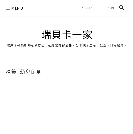
Skip
MENU
to
content
瑞貝卡一家
瑞貝卡和攝影師老公右名一起經營的部落格，分享親子生活、旅遊、日常點滴。
標籤:
幼兒保單