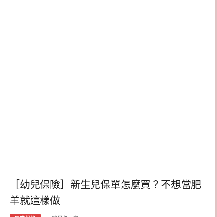
［幼兒保險］新生兒保單怎麼買？不想當肥
羊就這樣做