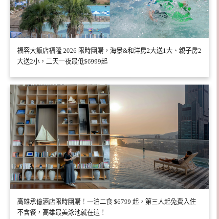
福容大飯店福隆 2026 限時團購，海景&和洋房2大送1大、親子房2
大送2小，二天一夜最低$6999起
高雄承億酒店限時團購！一泊二食 $6799 起，第三人起免費入住
不含餐，高雄最美泳池就在這！