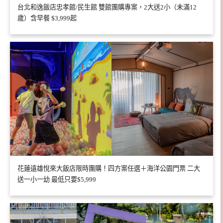
台北和逸飯店忠孝館/民生館 雙館團購專案，2大送2小（未滿12
歲）含早餐 $3,999起
花蓮遠雄悅來大飯店限時團購！四方案任選＋海洋公園門票 二大
送一小一幼 最低只要$5,999