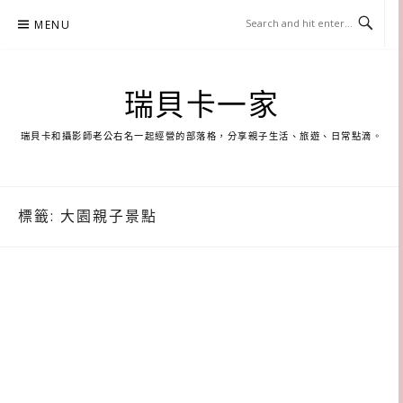
Skip
MENU
to
content
瑞貝卡一家
瑞貝卡和攝影師老公右名一起經營的部落格，分享親子生活、旅遊、日常點滴。
標籤:
大園親子景點