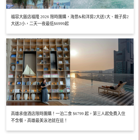
福容大飯店福隆 2026 限時團購，海景&和洋房2大送1大、親子房2
大送2小，二天一夜最低$6999起
高雄承億酒店限時團購！一泊二食 $6799 起，第三人起免費入住
不含餐，高雄最美泳池就在這！