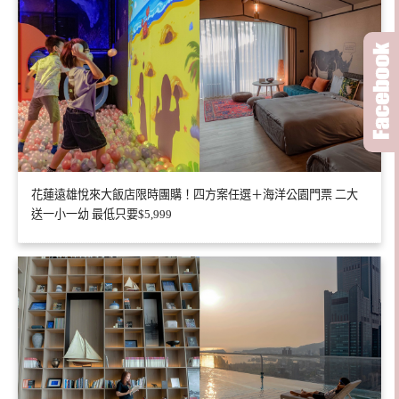
花蓮遠雄悅來大飯店限時團購！四方案任選＋海洋公園門票 二大
送一小一幼 最低只要$5,999