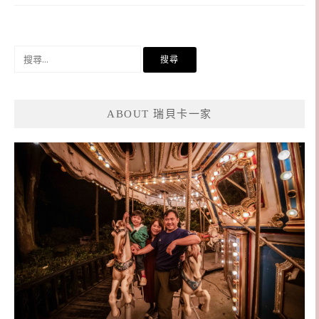
搜
尋
關
鍵
ABOUT 瑞貝卡一家
字: