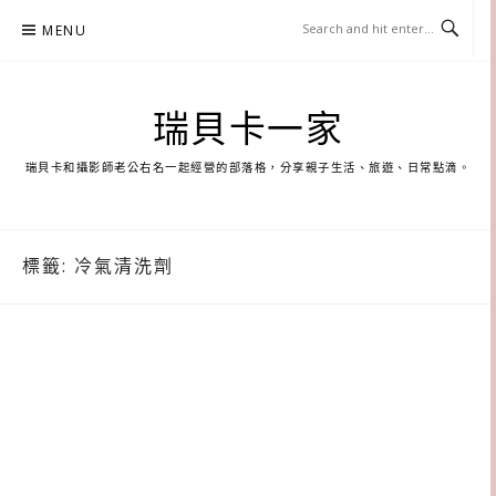
Skip
MENU
to
content
瑞貝卡一家
瑞貝卡和攝影師老公右名一起經營的部落格，分享親子生活、旅遊、日常點滴。
標籤:
冷氣清洗劑