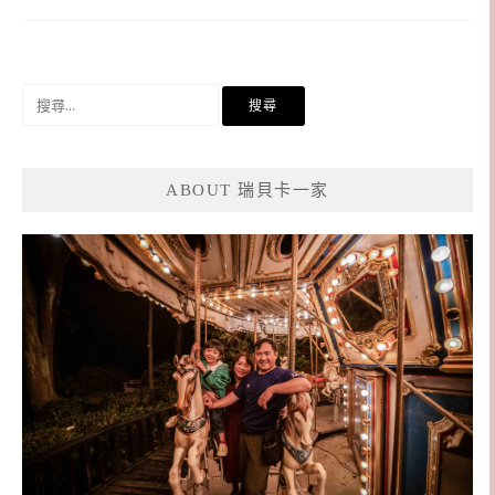
搜
尋
關
鍵
ABOUT 瑞貝卡一家
字: