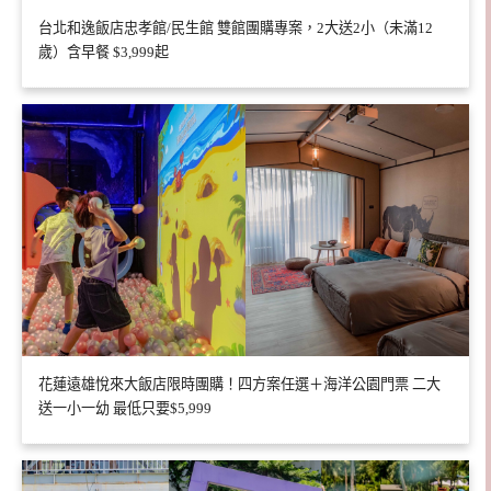
台北和逸飯店忠孝館/民生館 雙館團購專案，2大送2小（未滿12
歲）含早餐 $3,999起
花蓮遠雄悅來大飯店限時團購！四方案任選＋海洋公園門票 二大
送一小一幼 最低只要$5,999