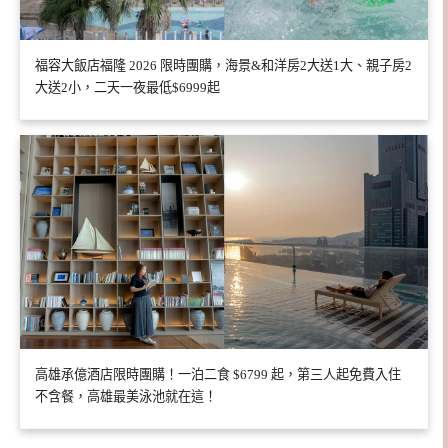
福容大飯店福隆 2026 限時團購，海景&和洋房2大送1大、親子房2
大送2小，二天一夜最低$6999起
高雄承億酒店限時團購！一泊二食 $6799 起，第三人起免費入住
不含餐，高雄最美泳池就在這！