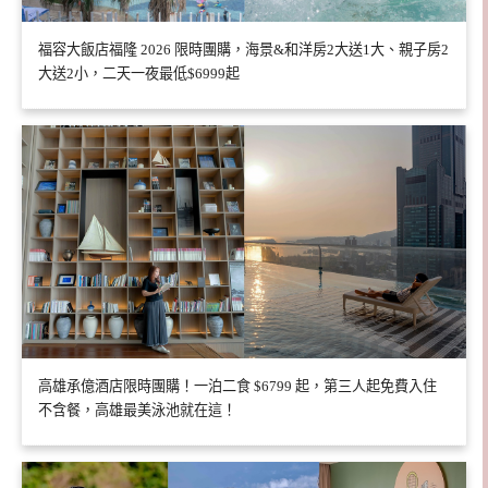
福容大飯店福隆 2026 限時團購，海景&和洋房2大送1大、親子房2
大送2小，二天一夜最低$6999起
高雄承億酒店限時團購！一泊二食 $6799 起，第三人起免費入住
不含餐，高雄最美泳池就在這！