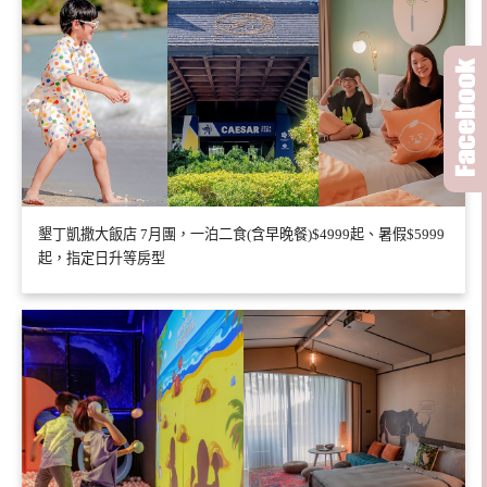
墾丁凱撒大飯店 7月團，一泊二食(含早晚餐)$4999起、暑假$5999
起，指定日升等房型