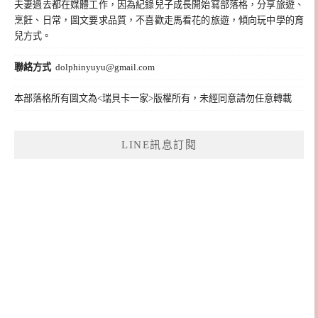
夫妻過去都在媒體工作，因為紀錄兒子成長開始寫部落格，分享旅遊、
烹飪、日常，圖文要求品質，不喜歡走馬看花的旅遊，傾向玩中學的育
兒方式。
聯絡方式
dolphinyuyu@gmail.com
本部落格所有圖文為<瑞貝卡一家>版權所有，未經同意請勿任意轉載
LINE訊息訂閱