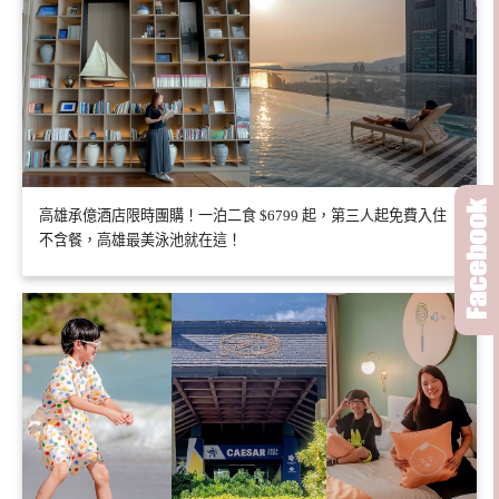
高雄承億酒店限時團購！一泊二食 $6799 起，第三人起免費入住
不含餐，高雄最美泳池就在這！