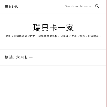
Skip
MENU
to
content
瑞貝卡一家
瑞貝卡和攝影師老公右名一起經營的部落格，分享親子生活、旅遊、日常點滴。
標籤:
六月初一