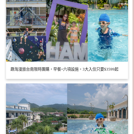
趣淘漫旅台南限時團購，早餐+六項設施，3大入住只要$3599起