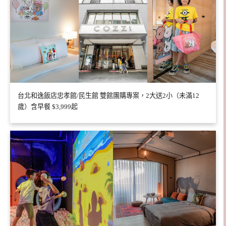
台北和逸飯店忠孝館/民生館 雙館團購專案，2大送2小（未滿12
歲）含早餐 $3,999起