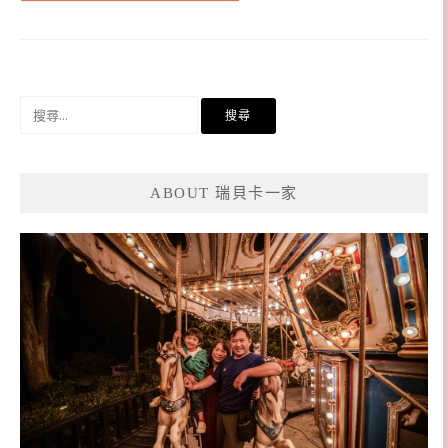
搜
尋
關
鍵
ABOUT 瑞貝卡一家
字: