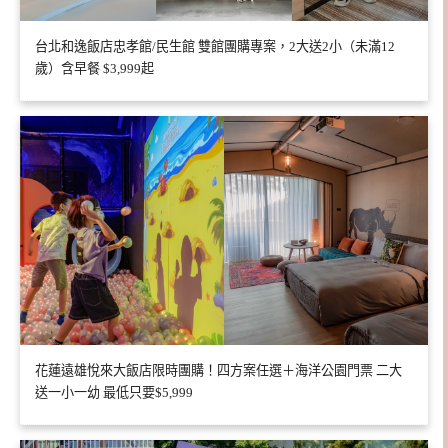
台北和逸飯店忠孝館/民生館 雙館團購專案，2大送2小（未滿12
歲）含早餐 $3,999起
花蓮遠雄悅來大飯店限時團購！四方案任選＋海洋公園門票 二大
送一小一幼 最低只要$5,999