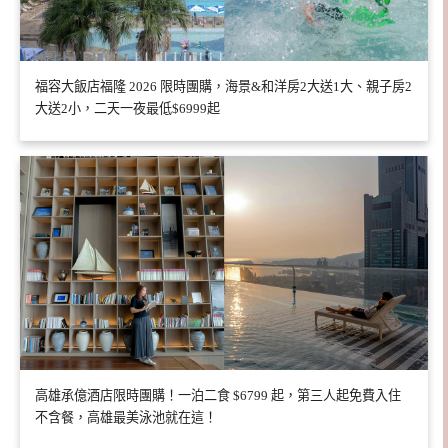
福容大飯店福隆 2026 限時團購，海景&和洋房2大送1大、親子房2
大送2小，二天一夜最低$6999起
高雄承億酒店限時團購！一泊二食 $6799 起，第三人起免費入住
不含餐，高雄最美泳池就在這！