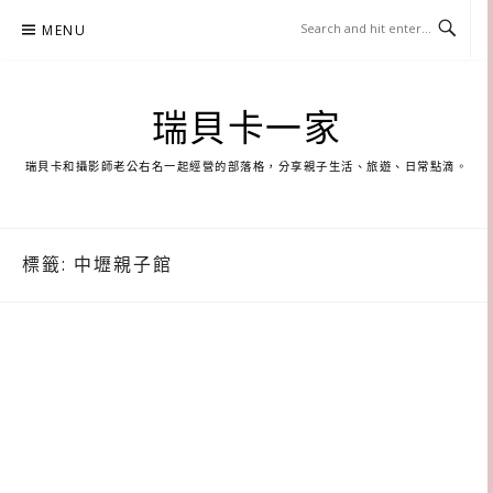
Skip
MENU
to
content
瑞貝卡一家
瑞貝卡和攝影師老公右名一起經營的部落格，分享親子生活、旅遊、日常點滴。
標籤:
中壢親子館