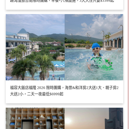
趣淘漫旅台南限時團購，早餐+六項設施，3大入住只要$3599起
福容大飯店福隆 2026 限時團購，海景&和洋房2大送1大、親子房2
大送2小，二天一夜最低$6999起