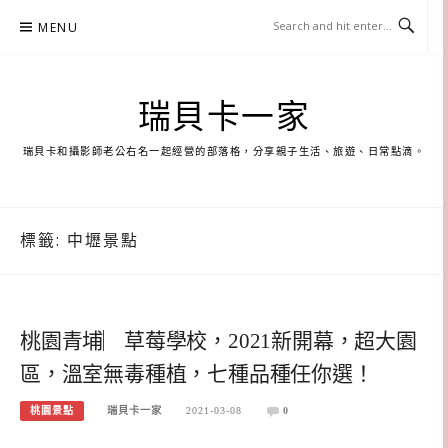
Skip
MENU
to
content
瑞貝卡一家
瑞貝卡和攝影師老公右名一起經營的部落格，分享親子生活、旅遊、日常點滴。
標籤:
中壢景點
桃園青埔︳草莓學校，2021新開幕，超大園
區，溫室無毒種植，七種品種任你選！
桃園景點
瑞貝卡一家
2021-03-08
0