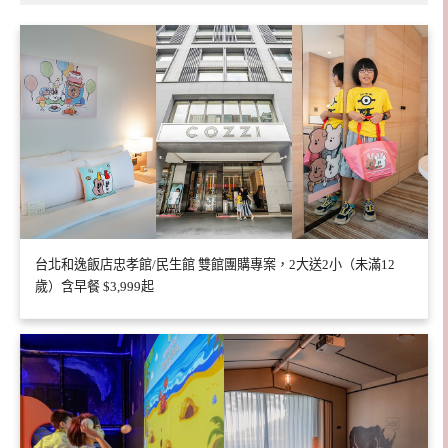
台北和逸飯店忠孝館/民生館 雙館團購專案，2大送2小（未滿12
歲）含早餐 $3,999起