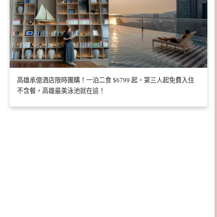
高雄承億酒店限時團購！一泊二食 $6799 起，第三人起免費入住
不含餐，高雄最美泳池就在這！