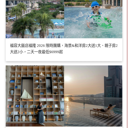
福容大飯店福隆 2026 限時團購，海景&和洋房2大送1大、親子房2
大送2小，二天一夜最低$6999起