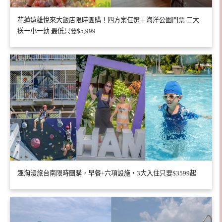
花蓮遠雄悅來大飯店限時團購！四方案任選＋海洋公園門票 二大
送一小一幼 最低只要$5,999
趣淘漫旅台南限時團購，早餐+六項設施，3大入住只要$3599起