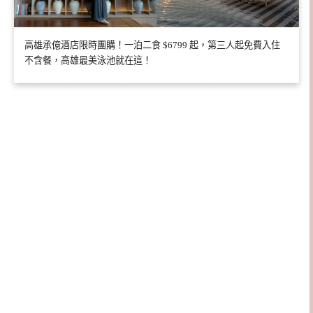
高雄承億酒店限時團購！一泊二食 $6799 起，第三人起免費入住
不含餐，高雄最美泳池就在這！