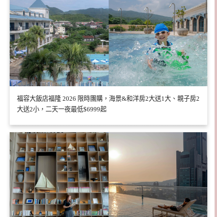
福容大飯店福隆 2026 限時團購，海景&和洋房2大送1大、親子房2
大送2小，二天一夜最低$6999起