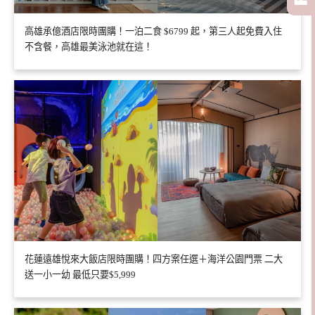
高雄承億酒店限時團購！一泊二食 $6799 起，第三人起免費入住
不含餐，高雄最美泳池就在這！
花蓮遠雄悅來大飯店限時團購！四方案任選＋海洋公園門票 二大
送一小一幼 最低只要$5,999