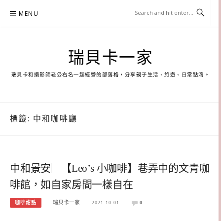
Skip
MENU
to
content
瑞貝卡一家
瑞貝卡和攝影師老公右名一起經營的部落格，分享親子生活、旅遊、日常點滴。
標籤:
中和咖啡廳
中和景安︳【Leo’s 小咖啡】巷弄中的文青咖
啡館，如自家房間一樣自在
咖啡甜點
瑞貝卡一家
2021-10-01
0