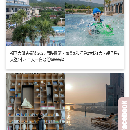
福容大飯店福隆 2026 限時團購，海景&和洋房2大送1大、親子房2
大送2小，二天一夜最低$6999起