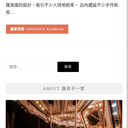
雜貨風的設計，吸引不少人特地前來。 店內擺設不少手作和
收…
CONTINUE READING
搜
尋
關
鍵
ABOUT 瑞貝卡一家
字: