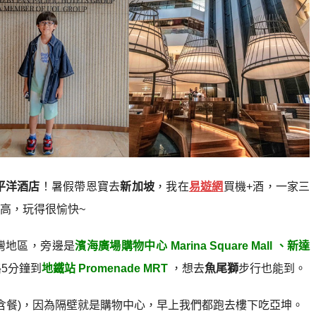
平洋酒店
！暑假帶恩寶去
新加坡
，我在
易遊網
買機+酒，一家三
高，玩得很愉快~
灣地區，旁邊是
濱海廣場購物中心 Marina Square Mall 、新達
5分鐘到
地鐵站 Promenade MRT
，想去
魚尾獅
步行也能到。
不含餐)，因為隔壁就是購物中心，早上我們都跑去樓下吃亞坤。