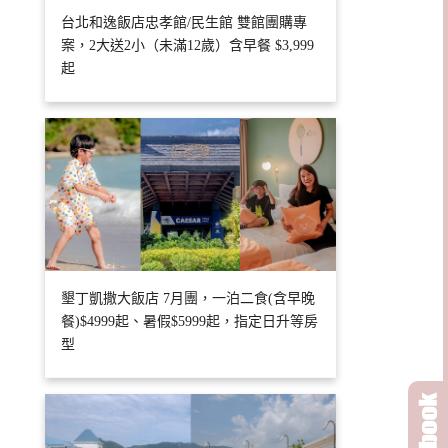
台北和逸飯店忠孝館/民生館 雙館團購專
案，2大送2小（未滿12歲）含早餐 $3,999
起
墾丁凱撒大飯店 7月團，一泊二食(含早晚
餐)$4999起、暑假$5999起，指定日升等房
型