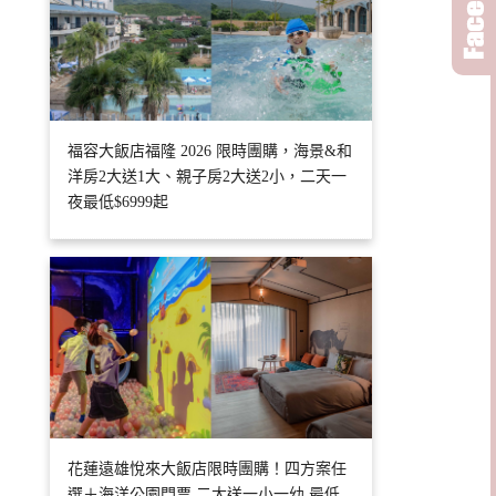
福容大飯店福隆 2026 限時團購，海景&和
洋房2大送1大、親子房2大送2小，二天一
夜最低$6999起
花蓮遠雄悅來大飯店限時團購！四方案任
選＋海洋公園門票 二大送一小一幼 最低