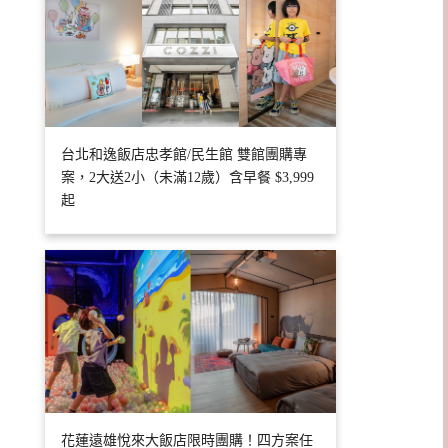
台北和逸飯店忠孝館/民生館 雙館團購專
案，2大送2小（未滿12歲）含早餐 $3,999
起
花蓮遠雄悅來大飯店限時團購！四方案任