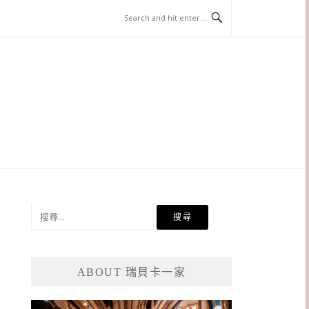
搜
尋
關
鍵
ABOUT 瑞貝卡一家
字: