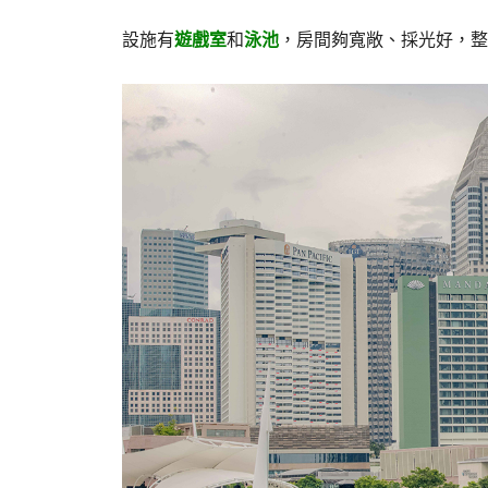
設施有
遊戲室
和
泳池
，房間夠寬敞、採光好，整