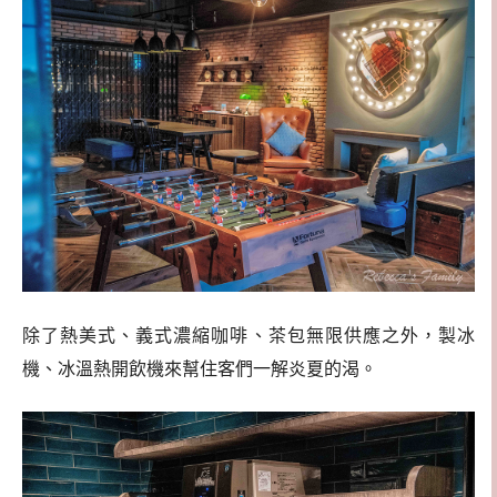
除了熱美式、義式濃縮咖啡、茶包無限供應之外，製冰
機、冰溫熱開飲機來幫住客們一解炎夏的渴。