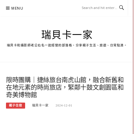
Skip
MENU
to
content
瑞貝卡一家
瑞貝卡和攝影師老公右名一起經營的部落格，分享親子生活、旅遊、日常點滴。
限時團購｜捷絲旅台南虎山館，融合新舊和
在地元素的時尚旅店，緊鄰十鼓文創園區和
奇美博物館
親子住宿
瑞貝卡一家
2024-12-01