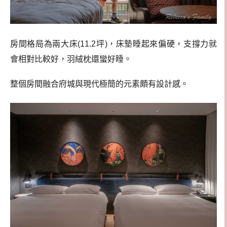
房間格局為兩大床(11.2坪)，床墊睡起來偏硬，支撐力就
會相對比較好，羽絨枕還蠻好睡。
整個房間融合府城與現代極簡的元素頗有設計感。