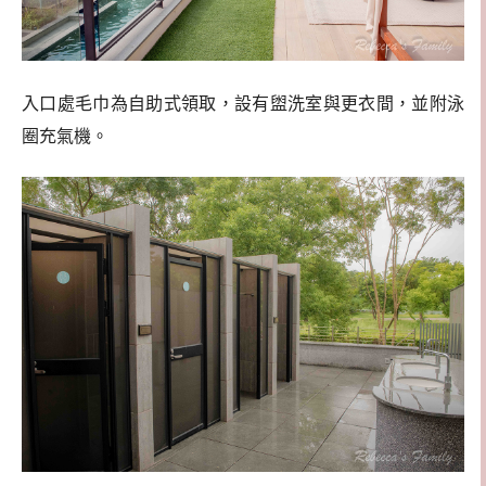
入口處毛巾為自助式領取，設有盥洗室與更衣間，並附泳
圈充氣機。