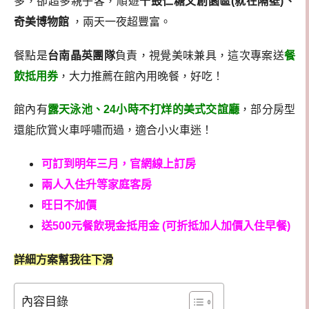
多，卻超多親子客，順遊
十鼓仁糖文創園區(就在隔壁)、
奇美博物館
，兩天一夜超豐富。
餐點是
台南晶英團隊
負責，視覺美味兼具，這次專案送
餐
飲抵用券
，大力推薦在館內用晚餐，好吃！
館內有
露天泳池、24小時不打烊的美式交誼廳
，部分房型
還能欣賞火車呼嘯而過，適合小火車迷！
可訂到明年三月，官網線上訂房
兩人入住升等家庭客房
旺日不加價
送500元餐飲現金抵用金 (可折抵加人加價入住早餐)
詳細方案幫我往下滑
內容目錄