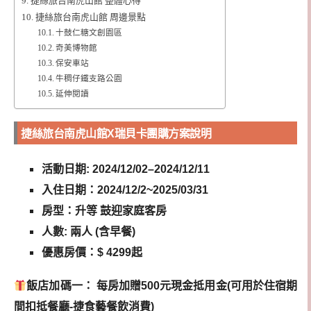
捷絲旅台南虎山館 整體心得
捷絲旅台南虎山館 周邊景點
十鼓仁糖文創園區
奇美博物館
保安車站
牛稠仔鐵支路公園
延伸閱讀
捷絲旅台南虎山館X瑞貝卡團購方案說明
活動日期: 2024/12/02–2024/12/11
入住日期：2024/12/2~2025/03/31
房型：升等 鼓迎家庭客房
人數: 兩人 (含早餐)
優惠房價：$ 4299起
飯店加碼一： 每房加贈500元現金抵用金(可用於住宿期
間扣抵餐廳-捷食藝餐飲消費)