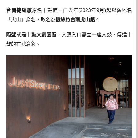
台南捷絲旅
原名十鼓館，自去年(2023年9月)起以舊地名
「虎山」為名，取名為
捷絲旅台南虎山館
。
隔壁就是
十鼓文創園區
，大廳入口矗立一座大鼓，傳達十
鼓的在地意象。