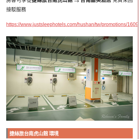
房客可享從
捷絲旅台南虎山館
⇆
台南晶英酒店
免費來回
接駁服務
https://www.justsleephotels.com/hushan/tw/promotions/1609
捷絲旅台南虎山館 環境