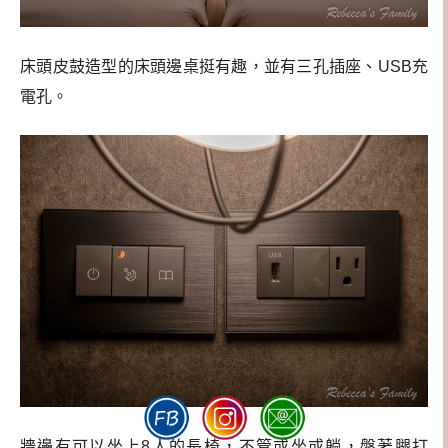
床頭皮鼓造型的床頭邊桌挺有趣，並有三孔插座、USB充
電孔。
牆邊有可以坐上8人的長椅，不管或坐或躺，盤著腿打