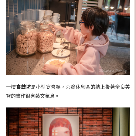
一樓
食鼓坊
是小型宴會廳，旁邊休息區的牆上掛著奈良美
智的畫作很有藝文氣息。