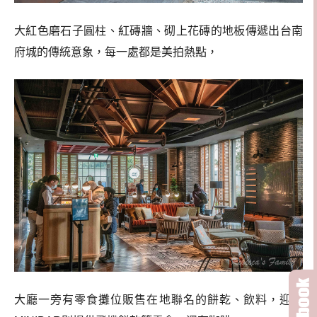
大紅色磨石子圓柱、紅磚牆、砌上花磚的地板傳遞出台南
府城的傳統意象，每一處都是美拍熱點，
大廳一旁有零食攤位販售在地聯名的餅乾、飲料，迎賓