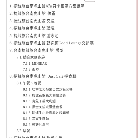
捷絲旅台南虎山館X瑞貝卡團購方案說明
捷絲旅台南虎山館 位置
捷絲旅台南虎山館 交通
捷絲旅台南虎山館 環境
捷絲旅台南虎山館 游泳池
捷絲旅台南虎山館 鼓逸廊Good Lounge交誼廳
台南捷絲旅台南虎山館 房型
鼓迎家庭客房
MINIBAR
衛浴
捷絲旅台南虎山館 Just Café 捷食藝
午餐、晚餐
松葉蟹天婦羅日式炊飯套餐
府城花蝦義大利麵套餐
烏魚子義大利麵
黑金叉燒米漢堡套餐
炭烤牛小排海膽丼飯套餐
三寶牛肉麵
椪餅冰淇淋
早餐