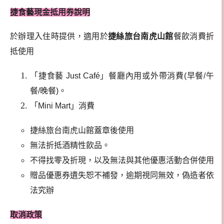
捷食藝現金抵用券說明
於辦理入住時提供，適用於
捷絲旅台南虎山館
餐飲消費折
抵使用
「捷食藝 Just Café」餐廳內用或外帶消費(早餐/午
餐/晚餐)。
「Mini Mart」消費
捷絲旅台南虎山館蓋章後使用
無法折抵酒精性飲品。
不得找零及折現，以及無法與其他優惠活動合併使用
贈品優惠券遺失恕不補發，逾期視同無效，偽造者依
法究辦
取消政策