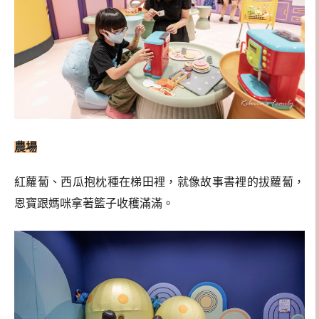
農場
紅蘿蔔、西瓜抱枕種在梯田裡，就像故事書裡的拔蘿蔔，
恩寶跟媽咪拿著籃子收穫滿滿。