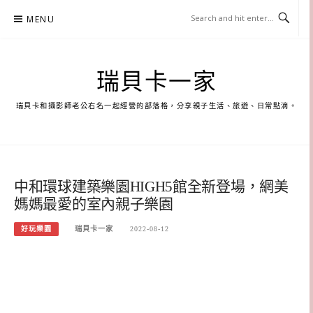
Skip
MENU
to
content
瑞貝卡一家
瑞貝卡和攝影師老公右名一起經營的部落格，分享親子生活、旅遊、日常點滴。
中和環球建築樂園HIGH5館全新登場，網美
媽媽最愛的室內親子樂園
好玩樂園
瑞貝卡一家
2022-08-12