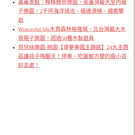
嘉義景點｜棒棒鯨奇樂園，南臺灣最大室內親
子樂園，2千坪海洋球池、極速滑梯、繩索攀
岩
Woncerful life木育森林裕隆城，北台灣最大木
質親子樂園，超過50種木製遊具
貝兒絲樂園-桃園【尋夢美國主題館】24大主題
區讓孩子嗨翻天！停車、吃飯都方便的遛小孩
好去處！