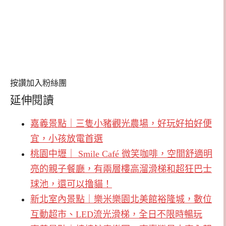
按讚加入粉絲團
延伸閱讀
嘉義景點｜三隻小豬觀光農場，好玩好拍好便
宜，小孩放電首選
桃園中壢｜ Smile Café 微笑咖啡，空間舒適明
亮的親子餐廳，有兩層樓高溜滑梯和超狂巴士
球池，還可以撸貓！
新北室內景點｜樂米樂園北美館裕隆城，數位
互動超市、LED流光滑梯，全日不限時暢玩