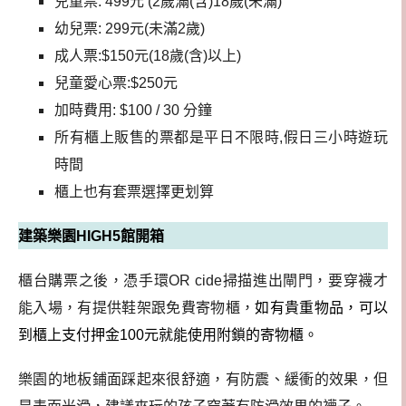
兒童票: 499元 (2歲滿(含)18歲(未滿)
幼兒票: 299元(未滿2歲)
成人票:$150元(18歲(含)以上)
兒童愛心票:$250元
加時費用: $100 / 30 分鐘
所有櫃上販售的票都是平日不限時,假日三小時遊玩
時間
櫃上也有套票選擇更划算
建築樂園HIGH5館開箱
櫃台購票之後，憑手環OR cide掃描進出閘門，要穿襪才
能入場，有提供鞋架跟免費寄物櫃，
如有貴重物品，可以
到櫃上支付押金100元就能使用附鎖的寄物櫃。
樂園的地板鋪面踩起來很舒適，有防震、緩衝的效果，但