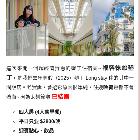
福容徠旅墾
這次來開一個超經濟實惠的墾丁住宿團~
丁
，是我們去年寒假（2025）墾丁 Long stay 住的其中一
間飯店。老實說，會選它原因很單純，住幾晚荷包都不會
已結團
淌血~ 因為太划算啦
四人房 (4人含早餐)
平日只要 $2800/晚
迎賓點心、飲品