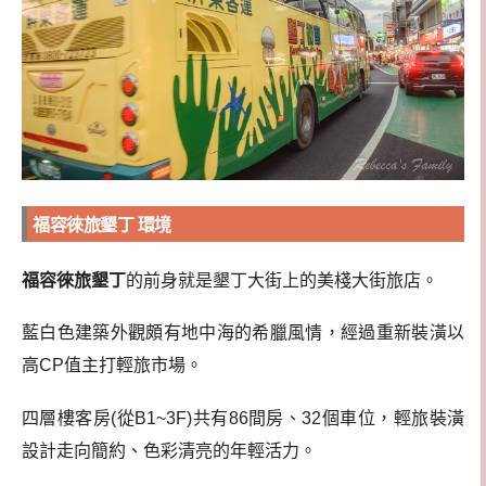
福容徠旅墾丁 環境
福容徠旅墾丁
的前身就是墾丁大街上的美棧大街旅店。
藍白色建築外觀頗有地中海的希臘風情，經過重新裝潢以
高CP值主打輕旅市場。
四層樓客房(從B1~3F)共有86間房、32個車位，輕旅裝潢
設計走向簡約、色彩清亮的年輕活力。