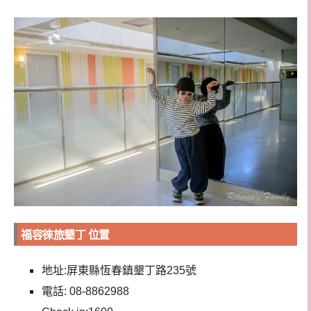
福容徠旅墾丁 位置
地址:屏東縣恆春鎮墾丁路235號
電話: 08-8862988