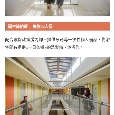
福容徠旅墾丁 集旅四人房
配合環保政策房內均不提供牙刷等一次性個人備品，衛浴
空間有提供«一日茶道»的洗髮精、沐浴乳。