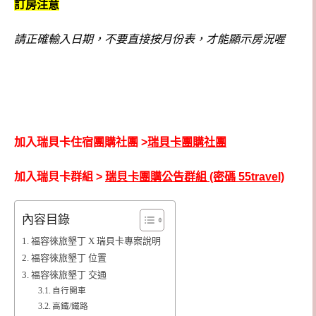
訂房注意
請正確輸入日期，不要直接按月份表，才能顯示房況喔
加入瑞貝卡住宿團購社團 >
瑞貝卡團購社團
加入瑞貝卡群組 >
瑞貝卡團購公告群組 (密碼 55travel)
內容目錄
福容徠旅墾丁 X 瑞貝卡專案說明
福容徠旅墾丁 位置
福容徠旅墾丁 交通
自行開車
高鐵/鐵路