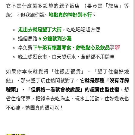
它不是什麼超多設施的親子飯店 （畢竟是「旅店」等
級），但我跟你說~
地點真的神好到不行
。
走出去就是墾丁大街
，吃吃喝喝超方便
過個馬路
5 分鐘就到沙灘
享免費
下午茶有懷舊零食、餅乾點心及飲品
等
晚上想逛夜市、白天想玩水，全部都不用開車
如果你本來就覺得「住飯店很貴」、「墾丁住宿好燒
錢」，那來墾丁玩住這間就對了。
它就是那種「沒有浮誇
噱頭」、「但價格一看就會被說服」的超實住型住宿
，
想
省住宿預算，把錢拿去吃海產、玩水上活動，住好幾晚也
不心痛，這團真的很可以！