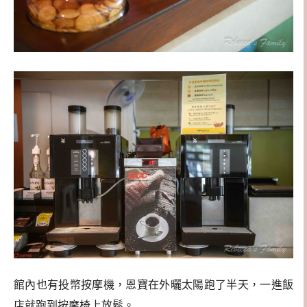
館內也有投幣按摩機，恩寶在外曬太陽跑了半天，一進飯
店就跑到按摩椅上放鬆。