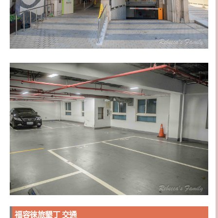
福容徠旅墾丁 交通