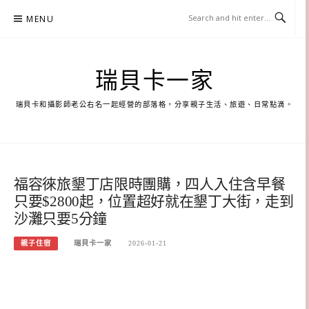
Skip
MENU
to
content
瑞貝卡一家
瑞貝卡和攝影師老公右名一起經營的部落格，分享親子生活、旅遊、日常點滴。
福容徠旅墾丁店限時團購，四人入住含早餐
只要$2800起，位置超好就在墾丁大街，走到
沙灘只要5分鐘
親子住宿
瑞貝卡一家
2026-01-21