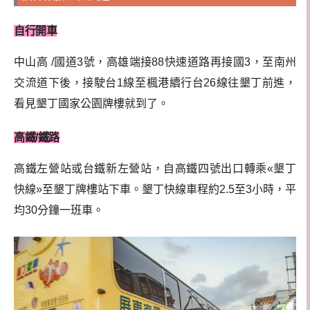
自行開車
中山高 /國道3號，高雄端接88快速道路再接國3，至南州
交流道下後，接駛台1線至楓港續行台26線往墾丁前進，
看見墾丁國家公園牌樓就到了。
高鐵/鐵路
高鐵左營站或台鐵新左營站，自高鐵四號出口轉乘«墾丁
快線»至墾丁牌樓站下車。墾丁快線車程約2.5至3小時，平
均30分鐘一班車。