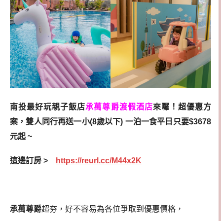
南投最好玩親子飯店
承萬尊爵渡假酒店
來囉！
超優惠方
案，雙人同行再送一小(8歲以下)
一泊一食平日只要$3678
元起 ~
這邊訂房 >
https://reurl.cc/M44x2K
承萬尊爵
超夯，好不容易為各位爭取到優惠價格，