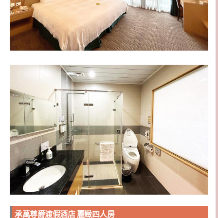
承萬尊爵渡假酒店 麗緻四人房