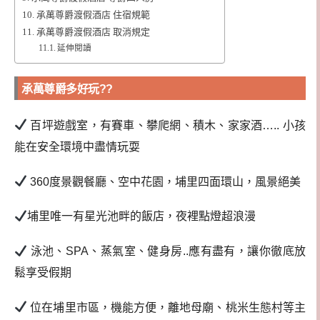
承萬尊爵渡假酒店 住宿規範
承萬尊爵渡假酒店 取消規定
延伸閱讀
承萬尊爵多好玩??
百坪遊戲室，有賽車、攀爬網、積木、家家酒….. 小孩
能在安全環境中盡情玩耍
360度景觀餐廳、空中花園，埔里四面環山，風景絕美
埔里唯一有星光池畔的飯店，夜裡點燈超浪漫
泳池、SPA、蒸氣室、健身房..應有盡有，讓你徹底放
鬆享受假期
位在埔里市區，機能方便，離地母廟、桃米生態村等主