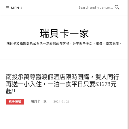
Skip
MENU
to
content
瑞貝卡一家
瑞貝卡和攝影師老公右名一起經營的部落格，分享親子生活、旅遊、日常點滴。
南投承萬尊爵渡假酒店限時團購，雙人同行
再送一小入住，一泊一食平日只要$3678元
起!!
親子住宿
瑞貝卡一家
2024-01-21