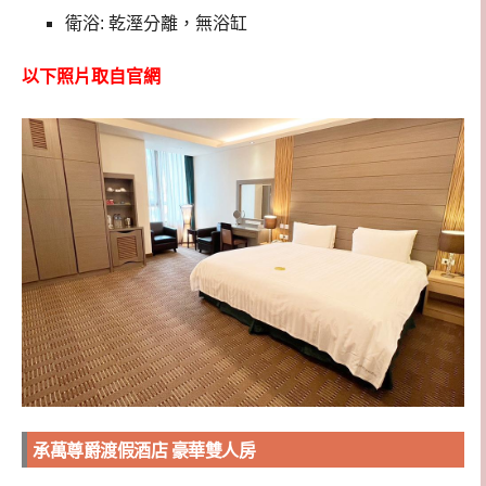
衛浴: 乾溼分離，無浴缸
以下照片取自官網
承萬尊爵渡假酒店 豪華雙人房