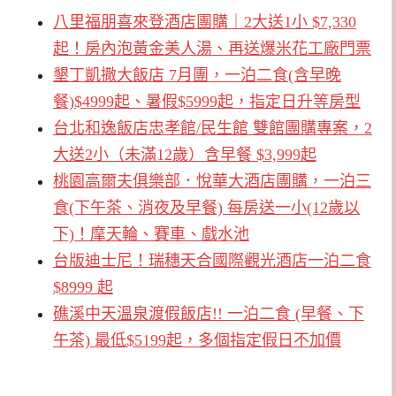
八里福朋喜來登酒店團購｜2大送1小 $7,330
起！房內泡黃金美人湯、再送爆米花工廠門票
墾丁凱撒大飯店 7月團，一泊二食(含早晚
餐)$4999起、暑假$5999起，指定日升等房型
台北和逸飯店忠孝館/民生館 雙館團購專案，2
大送2小（未滿12歲）含早餐 $3,999起
桃園高爾夫俱樂部．悅華大酒店團購，一泊三
食(下午茶、消夜及早餐) 每房送一小(12歲以
下)！摩天輪、賽車、戲水池
台版迪士尼！瑞穗天合國際觀光酒店一泊二食
$8999 起
礁溪中天溫泉渡假飯店!! 一泊二食 (早餐、下
午茶) 最低$5199起，多個指定假日不加價